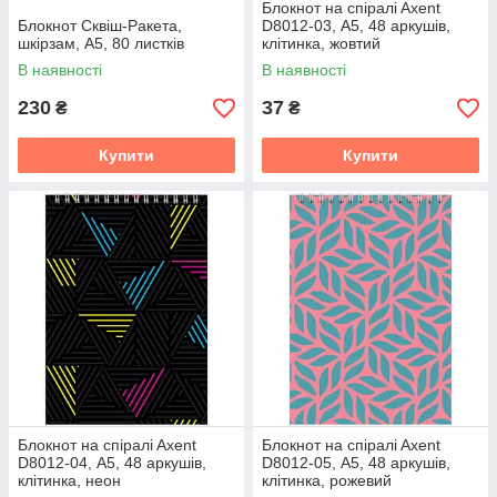
Блокнот на спiралi Axent
Блокнот Сквіш-Ракета,
D8012-03, А5, 48 аркушів,
шкірзам, А5, 80 листків
клітинка, жовтий
В наявності
В наявності
230
37
₴
₴
Купити
Купити
Блокнот на спiралi Axent
Блокнот на спiралi Axent
D8012-04, А5, 48 аркушів,
D8012-05, А5, 48 аркушів,
клітинка, неон
клітинка, рожевий