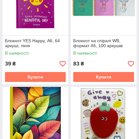
Блокнот YES Happy, А6, 64
Блокнот на спіралі WB,
аркуші, лінія
формат А5, 100 аркушів
В наявності
В наявності
39
83
₴
₴
Купити
Купити