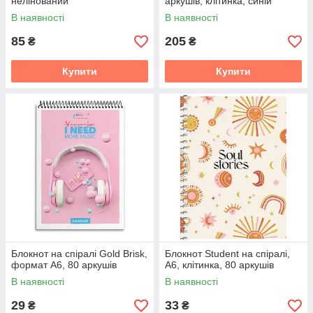
нелінований
аркушів, клітинка, синій
В наявності
В наявності
85
205
₴
₴
Купити
Купити
Блокнот на спіралі Gold Brisk,
Блокнот Student на спіралі,
формат А6, 80 аркушів
A6, клітинка, 80 аркушів
В наявності
В наявності
29
33
₴
₴