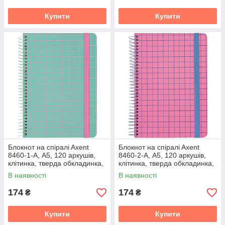
Купити
Купити
Блокнот на спiралi Axent
Блокнот на спiралi Axent
8460-1-A, А5, 120 аркушів,
8460-2-A, А5, 120 аркушів,
клітинка, тверда обкладинка,
клітинка, тверда обкладинка,
м'ятний
рожевий
В наявності
В наявності
174
174
₴
₴
Купити
Купити