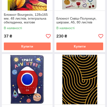
Блокнот Bourgeois, 128х165
мм, 48 листків, інтегральна
Блокнот Сквіш-Полуниця,
обкладинка, матове
шкірзам, А5, 80 листків
ламінування
В наявності
В наявності
37
230
₴
₴
Купити
Купити