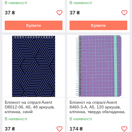
В наявності
В наявності
37
37
₴
₴
Купити
Купити
Блокнот на спiралi Axent
Блокнот на спiралi Axent
D8012-06, А5, 48 аркушів,
8460-3-A, А5, 120 аркушів,
клітинка, синій
клітинка, тверда обкладинка,
бузковий
В наявності
В наявності
37
174
₴
₴