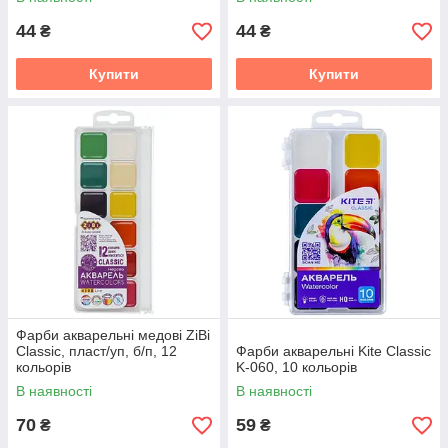
44
44
₴
₴
Купити
Купити
Фарби акварельні медові ZiBi
Classic, пласт/уп, б/п, 12
Фарби акварельні Kite Classic
кольорів
K-060, 10 кольорів
В наявності
В наявності
70
59
₴
₴