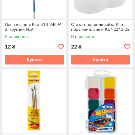
Пензель поні Kite K18-340-P-
Стакан-непроливайка Kite
9, круглий №9
подвійний, синій K17-1142-02
В наявності
В наявності
12
22
₴
₴
Купити
Купити