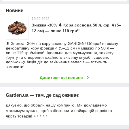
Новини
19.09.2025
Знижка -30% 🌲 Кора соснова 50 л, фр. 4 (5–
12 см) — лише 119 грн*!
🌲 Знижка -30% на кору соснову GARDEN! Обирайте якісну
декоративну кору фракції 4 (5–12 см) у мішках по 50 л —
лише 119 грн/мішок*. Ідеальна для мульчування, захисту
ґрунту та створення охайного вигляду клумб і садових
доріжок 🌿 Акція діє до закінчення запасів — встигніть
замовити!
Дивитися всі новини
Garden.ua — там, де сад оживає
Дякуємо, що обрали нашу компанію. Ми докладаемо
максимум зусиль, щоб забезпечити найкращій сервіс та
якість товарів! ⭐⭐⭐⭐⭐