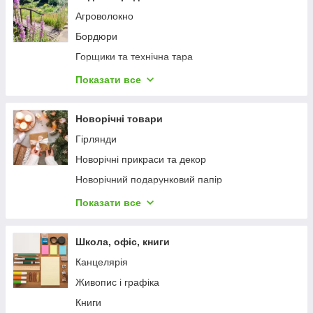
Агроволокно
Бордюри
Горщики та технічна тара
Грунти і субстрати
Показати все
Добрива та стимулятори росту рослин
Засоби захисту рослин
Новорічні товари
Захист від гризунів і комах
Гірлянди
Кора соснова, мульча
Новорічні прикраси та декор
Насіння
Новорічний подарунковий папір
Пакувальні матеріали
Новорічні подарункові пакети
Показати все
Рослини
Новорічні подарункові коробки
Садова техніка
Новорічні стрічки
Школа, офіс, книги
Садовий інвентар
Новорічні листівки
Канцелярія
Садовий інструмент
Свічки
Живопис і графіка
Товари для пікніка
Новорічні іграшки
Книги