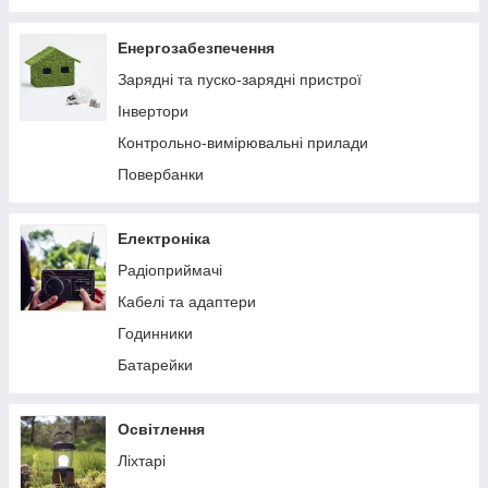
Щепа, тріска декоративна
Наповнювач декоративний
Полив та зрошення
Енергозабезпечення
Зарядні та пуско-зарядні пристрої
Інвертори
Контрольно-вимірювальні прилади
Повербанки
Електроніка
Радіоприймачі
Кабелі та адаптери
Годинники
Батарейки
Освітлення
Ліхтарі