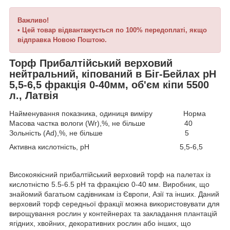
Важливо!
• Цей товар відвантажується по 100% передоплаті, якщо
відправка Новою Поштою.
Торф Прибалтійський верховий
нейтральний, кіпований в Біг-Бейлах рН
5,5-6,5 фракція 0-40мм, об'єм кіпи 5500
л., Латвія
Найменування показника, одиниця виміру Норма
Масова частка вологи (Wr),%, не більше 40
Зольність (Аd),%, не більше 5
Активна кислотність, рН 5,5-6,5
Високоякісний прибалтійський верховий торф на палетах із
кислотністю 5.5-6.5 pH та фракцією 0-40 мм. Виробник, що
знайомий багатьом садівникам із Європи, Азії та інших. Даний
верховий торф середньої фракції можна використовувати для
вирощування рослин у контейнерах та закладання плантацій
ягідних, хвойних, декоративних рослин або інших, що