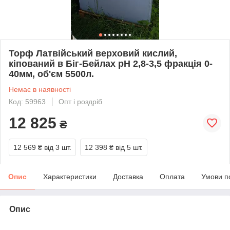
Торф Латвійський верховий кислий,
кіпований в Біг-Бейлах рН 2,8-3,5 фракція 0-
40мм, об'єм 5500л.
Немає в наявності
Код: 59963
Опт і роздріб
12 825
₴
12 569 ₴
від 3 шт.
12 398 ₴
від 5 шт.
Опис
Характеристики
Доставка
Оплата
Умови п
Опис