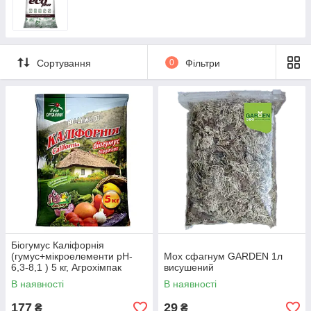
Сортування
0
Фільтри
Біогумус Каліфорнія
(гумус+мікроелементи pH-
Мох сфагнум GARDEN 1л
6,3-8,1 ) 5 кг, Агрохімпак
висушений
В наявності
В наявності
177
29
₴
₴