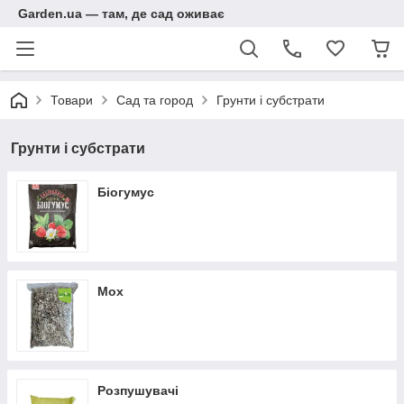
Garden.ua — там, де сад оживає
Товари
Сад та город
Грунти і субстрати
Грунти і субстрати
Біогумус
Мох
Розпушувачі