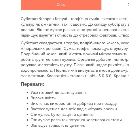
Опис
Субстрат Флорин Квітучі - торф'яна суміш високої якості,
культур як кімнатних, так і садових. До складу субстрату
рослин. Він стимулює розвиток потужної кореневої системи,
підвищує імунітет і стійкість до стресових факторів. Ст
Субстрат складається з торфу, подрібненого кокоса, коксо
мінеральних речовин. Суміш торфів покращує структуру ґ
Подрібнений кокос, який містить поживні мікроелементи.
робить грунт легким і пухким. Органічні добавки, які пок
регулює кислотність грунту. Пісок, який надає рихлість і 
водопроникність. Перліт, який виступає в якості дренаж
елементами. Кислотність становить pH - 5.0-6.0. Країна 
Переваги:
Уже готовий до застосування.
Висока якість.
Виключає використання добрива при посадці
Застосовується для всіх видів квітучих рослин.
Стимулює бутонізації та цвітіння.
Стимулює розвиток потужної кореневої системи.
Збільшує тривалість цвітіння.