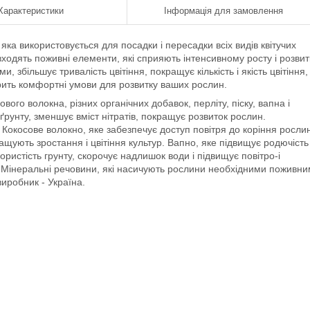
Характеристики
Інформація для замовлення
 яка використовується для посадки і пересадки всіх видів квітучих
 входять поживні елементи, які сприяють інтенсивному росту і розвит
 збільшує тривалість цвітіння, покращує кількість і якість цвітіння,
ворить комфортні умови для розвитку ваших рослин.
вого волокна, різних органічних добавок, перліту, піску, вапна і
рунту, зменшує вміст нітратів, покращує розвиток рослин.
 Кокосове волокно, яке забезпечує доступ повітря до коріння росли
ращують зростання і цвітіння культур. Вапно, яке підвищує родючість 
пористість грунту, скорочує надлишок води і підвищує повітро-і
у. Мінеральні речовини, які насичують рослини необхідними поживн
виробник - Україна.