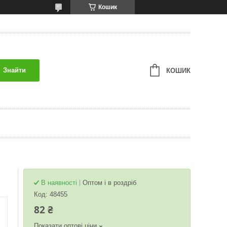
Кошик
Знайти
КОШИК
В наявності
Оптом і в роздріб
Код:
48455
82 ₴
Показати оптові ціни