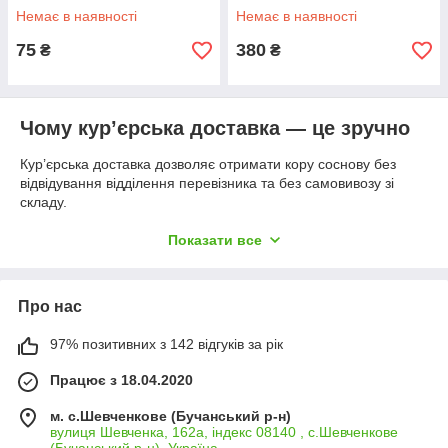
і області
Немає в наявності
Немає в наявності
75
380
₴
₴
Чому кур’єрська доставка — це зручно
Кур’єрська доставка дозволяє отримати кору соснову без
відвідування відділення перевізника та без самовивозу зі
складу.
товар привозять безпосередньо за вказаною
Показати все
адресою;
немає потреби самостійно організовувати
транспортування;
Про нас
зручно для об’ємних і габаритних замовлень.
97% позитивних з 142 відгуків за рік
Як зробити покупку вигіднішою
Для багатьох позицій діють цінові рівні, наприклад:
1 / 2 / 3 /
Працює з 18.04.2020
10 / 30 / 100 шт.
м. с.Шевченкове (Бучанський р-н)
можна отримати кращу ціну за одиницю товару;
вулиця Шевченка, 162а, індекс 08140 , с.Шевченкове