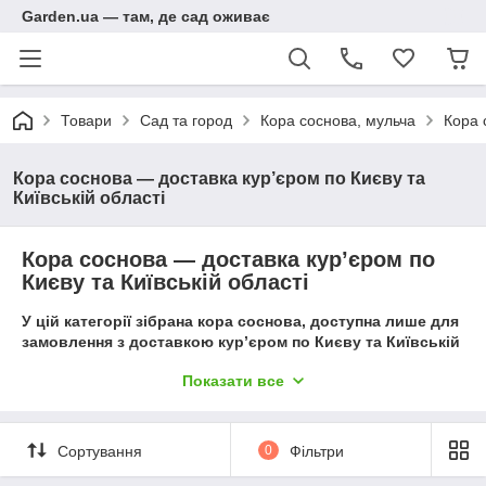
Garden.ua — там, де сад оживає
Товари
Сад та город
Кора соснова, мульча
Кора 
Кора соснова — доставка кур’єром по Києву та
Київській області
Кора соснова — доставка кур’єром по
Києву та Київській області
У цій категорії зібрана кора соснова, доступна лише для
замовлення з доставкою кур’єром по Києву та Київській
області.
Показати все
Інші способи доставки для цих позицій не
застосовуються.
Якщо вам потрібен інший спосіб доставки, скористайтесь
Сортування
0
Фільтри
відповідними категоріями на сайті:
•
Кора соснова — Самовивіз