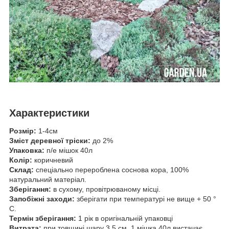
Характеристики
Розмір:
1-4см
Зміст деревної тріски:
до 2%
Упаковка:
п/е мішок 40л
Колір:
коричневий
Склад:
спеціально перероблена соснова кора, 100%
натуральний матеріал.
Зберігання:
в сухому, провітрюваному місці.
Запобіжні заходи:
зберігати при температурі не вище + 50 °
С.
Термін зберігання:
1 рік в оригінальній упаковці
Витрата:
при товщині шару 3,5 см, 1 мішка 40л вистачає,