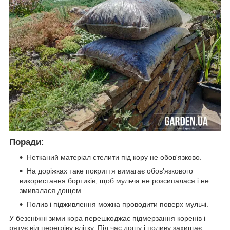
Поради:
Нетканий матеріал стелити під кору не обов'язково.
На доріжках таке покриття вимагає обов'язкового
використання бортиків, щоб мульча не розсипалася і не
змивалася дощем
Полив і підживлення можна проводити поверх мульчі.
У безсніжні зими кора перешкоджає підмерзання коренів і
рятує від перегріву влітку. Під час дощу і поливу захищає