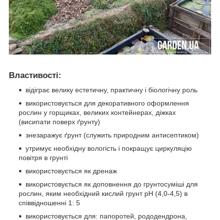
Властивості:
відіграє велику естетичну, практичну і біологічну роль
використовується для декоративного оформлення
рослин у горщиках, великих контейнерах, діжках
(висипати поверх ґрунту)
знезаражує ґрунт (служить природним антисептиком)
утримує необхідну вологість і покращує циркуляцію
повітря в грунті
використовується як дренаж
використовується як доповнення до грунтосуміші для
рослин, яким необхідний кислий грунт рН (4,0-4,5) в
співвідношенні 1: 5
використовується для: папоротей, рододендрона,