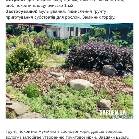
щоб покрити площу близько 1 м2.
Застосування:
мульчування, підкислення грунту і
приготування субстратів для рослин. Замінник торфу.
Грунт, покритий мульчею з соснової кори, довше зберігає
вологу і запобігає утворенню ґрунтової кірки. Завдяки цьому,