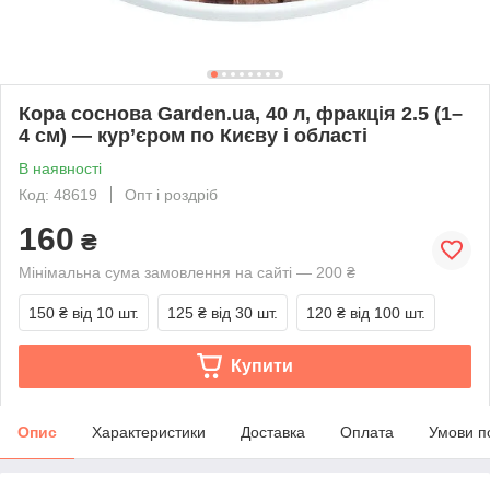
Кора соснова Garden.ua, 40 л, фракція 2.5 (1–
4 см) — кур’єром по Києву і області
В наявності
Код: 48619
Опт і роздріб
160
₴
Мінімальна сума замовлення на сайті — 200 ₴
150 ₴
від 10 шт.
125 ₴
від 30 шт.
120 ₴
від 100 шт.
Купити
Опис
Характеристики
Доставка
Оплата
Умови п