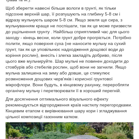
Щоб зберегти навесні більше вологи в грунті, як тільки
підсохне верхній шар, її розпушують на глибину 5-8 см і
відразу мульчують шаром 5-8 см. Якщо земля ще сира, з
мульчуванням краще не поспішати, так як це може призвести
до ущільнення грунту . Найбільш сприятливий час для цього
заходу - кінець весни, коли грунт добре прогріється. Потрібно
полити, якщо поверхня суха (не наносите мульчу на сухий
грунт, так як це уповільнює надходження дощової води до
коріння рослин), внесіть і злегка закладіть добриво, після
цього вже мульчируйте. Шар мульчі не повинен доходити до
стовбурів або стебелів рослин, щоб вони не загнили. Якщо
мульча залишена на зиму або довше, це стимулює
розмноження дощових черв'яків і корисної грунтової
мікрофлори. Вони будуть, в кінцевому рахунку, переробляти
органічну мульчу і перетворювати її в хороший перегній.
Для досягнення оптимального візуального ефекту
рекомендується відгородження країв настилу перегородками.
Кінцевим етапом є вирівнювання шару кори і згладжування
цільної композиції газонним катком.