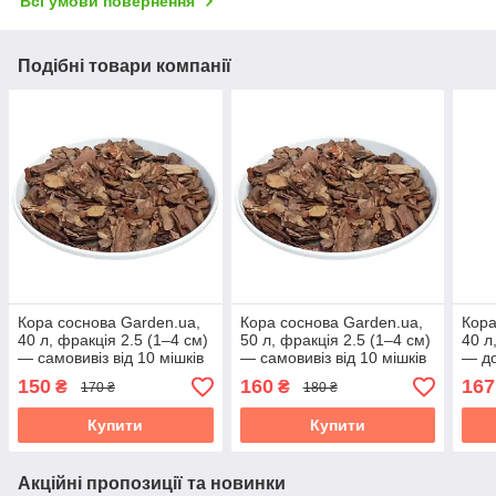
Всі умови повернення
Подібні товари компанії
Кора соснова Garden.ua,
Кора соснова Garden.ua,
Кора
40 л, фракція 2.5 (1–4 см)
50 л, фракція 2.5 (1–4 см)
40 л
— самовивіз від 10 мішків
— самовивіз від 10 мішків
— д
пош
150
160
167
₴
₴
170 ₴
180 ₴
Купити
Купити
Акційні пропозиції та новинки