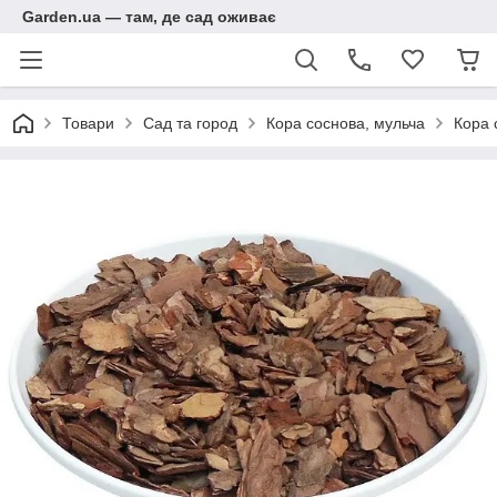
Garden.ua — там, де сад оживає
Товари
Сад та город
Кора соснова, мульча
Кора 