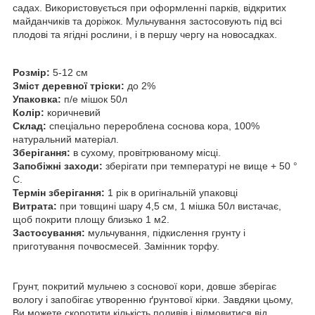
садах. Використовується при оформленні парків, відкритих
майданчиків та доріжок. Мульчування застосовують під всі
плодові та ягідні рослини, і в першу чергу на новосадках.
Розмір:
5-12 см
Зміст деревної тріски:
до 2%
Упаковка:
п/е мішок 50л
Колір:
коричневий
Склад:
спеціально перероблена соснова кора, 100%
натуральний матеріал.
Зберігання:
в сухому, провітрюваному місці.
Запобіжні заходи:
зберігати при температурі не вище + 50 °
С.
Термін зберігання:
1 рік в оригінальній упаковці
Витрата:
при товщині шару 4,5 см, 1 мішка 50л вистачає,
щоб покрити площу близько 1 м2.
Застосування:
мульчування, підкислення грунту і
приготування почвосмесей. Замінник торфу.
Грунт, покритий мульчею з соснової кори, довше зберігає
вологу і запобігає утворенню ґрунтової кірки. Завдяки цьому,
Ви можете скоротити кількість поливів і відмовитися від