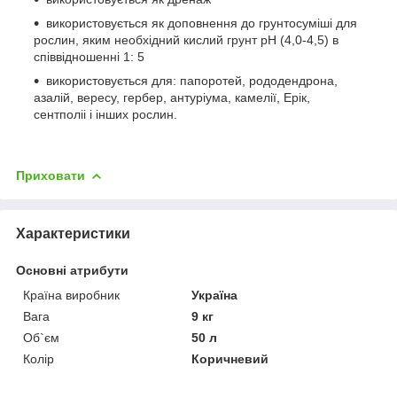
використовується як доповнення до грунтосуміші для
рослин, яким необхідний кислий грунт рН (4,0-4,5) в
співвідношенні 1: 5
використовується для: папоротей, рододендрона,
азалій, вересу, гербер, антуріума, камелії, Ерік,
сентполіі і інших рослин.
Приховати
Характеристики
Основні атрибути
Країна виробник
Україна
Вага
9 кг
Об`єм
50 л
Колір
Коричневий