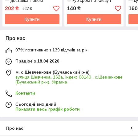
— доставка Новою
— кур’єром по Києву і
— ку
поштою
області
обла
202
140
160
₴
₴
227 ₴
Купити
Купити
Про нас
97% позитивних з 139 відгуків за рік
Працює з 18.04.2020
м. с.Шевченкове (Бучанський р-н)
вулиця Шевченка, 162а, індекс 08140 , с.Шевченкове
(Бучанський р-н), Україна
Контакти
Сьогодні вихідний
Показати весь графік роботи
Про нас