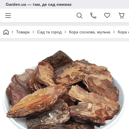
Garden.ua — там, де сад оживає
Товари
Сад та город
Кора соснова, мульча
Кора 