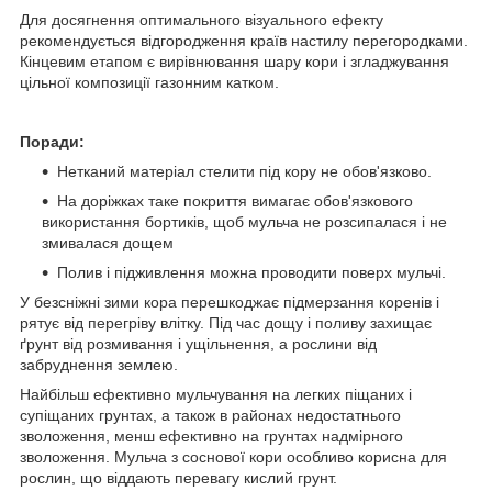
Для досягнення оптимального візуального ефекту
рекомендується відгородження країв настилу перегородками.
Кінцевим етапом є вирівнювання шару кори і згладжування
цільної композиції газонним катком.
Поради:
Нетканий матеріал стелити під кору не обов'язково.
На доріжках таке покриття вимагає обов'язкового
використання бортиків, щоб мульча не розсипалася і не
змивалася дощем
Полив і підживлення можна проводити поверх мульчі.
У безсніжні зими кора перешкоджає підмерзання коренів і
рятує від перегріву влітку. Під час дощу і поливу захищає
ґрунт від розмивання і ущільнення, а рослини від
забруднення землею.
Найбільш ефективно мульчування на легких піщаних і
супіщаних грунтах, а також в районах недостатнього
зволоження, менш ефективно на грунтах надмірного
зволоження. Мульча з соснової кори особливо корисна для
рослин, що віддають перевагу кислий грунт.