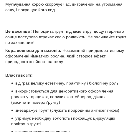
Мульчування корою скорочує час, витрачений на утримання
саду, і покращує його вид.
Це важливо:
Непокрита грунт під дією вітру, дощу і гарячого
сонця поступово втрачає свою родючість. Не залишайте грунт
не захищеним!
Кора соснова для вазонів.
Незамінний при декоративному
оформленні кімнатних рослин, який створює ефект
природного хвойного настилу.
Властивості:
відіграє велику естетичну, практичну і біологічну роль
використовується для декоративного оформлення
рослин у горщиках, великих контейнерах, діжках
(висипати поверх ґрунту)
знезаражує ґрунт (служить природним антисептиком)
утримує необхідну вологість і покращує циркуляцію
повітря в грунті
використовується як дренаж