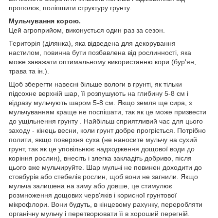
прополок, поліпшити структуру грунту.
Мульчування корою.
Цей агроприйом, виконується один раз за сезон.
Територія (ділянка), яка відведена для декорування
настилом, повинна бути позбавлена від рослинності, яка
може заважати оптимальному використанню кори (бур'ян,
трава та ін.).
Щоб зберегти навесні більше вологи в грунті, як тільки
підсохне верхній шар, її розпушують на глибину 5-8 см і
відразу мульчують шаром 5-8 см. Якщо земля ще сира, з
мульчуванням краще не поспішати, так як це може призвести
до ущільнення грунту . Найбільш сприятливий час для цього
заходу - кінець весни, коли грунт добре прогріється. Потрібно
полити, якщо поверхня суха (не наносите мульчу на сухий
грунт, так як це уповільнює надходження дощової води до
коріння рослин), внесіть і злегка закладіть добриво, після
цього вже мульчируйте. Шар мульчі не повинен доходити до
стовбурів або стебелів рослин, щоб вони не загнили. Якщо
мульча залишена на зиму або довше, це стимулює
розмноження дощових черв'яків і корисної грунтової
мікрофлори. Вони будуть, в кінцевому рахунку, переробляти
органічну мульчу і перетворювати її в хороший перегній.