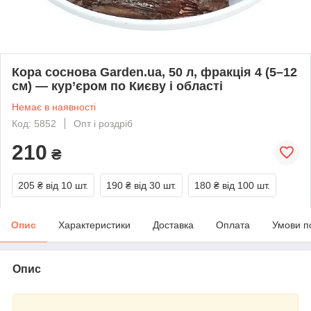
Кора соснова Garden.ua, 50 л, фракція 4 (5–12
см) — кур’єром по Києву і області
Немає в наявності
Код: 5852
Опт і роздріб
210
₴
205 ₴
від 10 шт.
190 ₴
від 30 шт.
180 ₴
від 100 шт.
Опис
Характеристики
Доставка
Оплата
Умови п
Опис