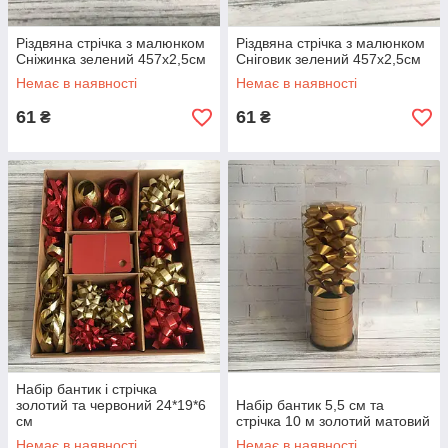
Різдвяна стрічка з малюнком
Різдвяна стрічка з малюнком
Сніжинка зелений 457х2,5см
Сніговик зелений 457х2,5см
Немає в наявності
Немає в наявності
61
61
₴
₴
Набір бантик і стрічка
золотий та червоний 24*19*6
Набір бантик 5,5 см та
см
стрічка 10 м золотий матовий
Немає в наявності
Немає в наявності