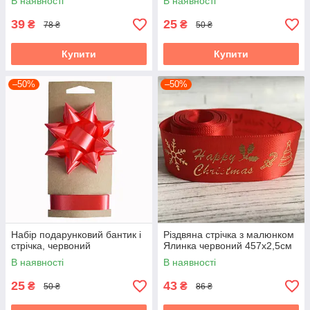
В наявності
В наявності
39
25
₴
₴
78 ₴
50 ₴
Купити
Купити
–50%
–50%
Набір подарунковий бантик і
Різдвяна стрічка з малюнком
стрічка, червоний
Ялинка червоний 457х2,5см
В наявності
В наявності
25
43
₴
₴
50 ₴
86 ₴