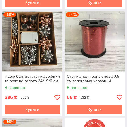
Купити
Купити
–50%
–50%
Набір бантик і стрічка срібний
Стрічка поліпропіленова 0,5
та рожеве золото 24*19*6 см
см голограма червоний
В наявності
В наявності
286
66
₴
₴
572 ₴
132 ₴
Купити
Купити
–50%