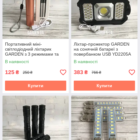
Портативний міні-
Ліхтар-прожектор GARDEN
світлодіодний ліхтарик
на сонячній батареї з
GARDEN з 3 режимами та
повербанком USB YD2205A
фокусом перезаряджуваний
LED Flashlight
В наявності
В наявності
рожевий
125
383
₴
₴
250 ₴
766 ₴
Купити
Купити