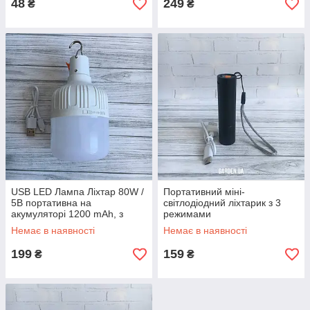
48
249
₴
₴
USB LED Лампа Ліхтар 80W /
Портативний міні-
5В портативна на
світлодіодний ліхтарик з 3
акумуляторі 1200 mAh, з
режимами
підвісом та зарядкою біла
перезаряджуваний чорний
Немає в наявності
Немає в наявності
Акція
199
159
₴
₴