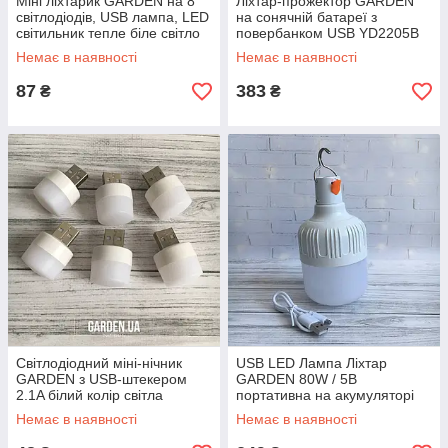
Міні ліхтарик GARDEN на 8
Ліхтар-прожектор GARDEN
світлодіодів, USB лампа, LED
на сонячній батареї з
світильник тепле біле світло
повербанком USB YD2205B
COB Flashlight
Немає в наявності
Немає в наявності
87
383
₴
₴
Світлодіодний міні-нічник
USB LED Лампа Ліхтар
GARDEN з USB-штекером
GARDEN 80W / 5В
2.1A білий колір світла
портативна на акумуляторі
1200 mAh, з підвісом та
Немає в наявності
Немає в наявності
зарядкою біла