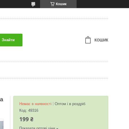
Кошик
Знайти
КОШИК
та
Немає в наявності
Оптом і в роздріб
Код:
49316
199 ₴
Показати оптові ціни