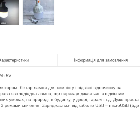
Характеристики
Інформація для замовлення
Ah 5V
лятором. Ліхтар лампи для кемпінгу і підвісні відпочинку на
крава світлодіодна лампа, що перезаряджається, з підвісним
х умовах, на природі, в будинку, у дворі, гаражі і т.д. Дуже проста
 3 режими свічення. Заряджається від кабелю USB – microUSB (йде