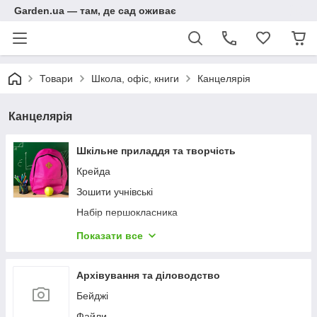
Garden.ua — там, де сад оживає
Товари
Школа, офіс, книги
Канцелярія
Канцелярія
Шкільне приладдя та творчість
Крейда
Зошити учнівські
Набір першокласника
Підставки для книг
Показати все
Пластилін
Фломастери
Архівування та діловодство
Шкільні портфелі та папки
Бейджі
Щоденники
Файли