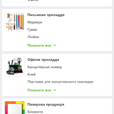
Пенали
Фартухи для творчості
Письмове приладдя
Шкільні рюкзаки та ранці
Маркери
Пляшки для води
Гумки
Дошки для пластиліну
Лінійки
Зошити для малювання
Олівці
Показати все
Ланчбокси
Ручки
Термоси та термокухлі
Стругачки для олівців
Офісне приладдя
Обкладинки для зошитів і підручників
Циркулі та готовальні
Канцелярські ножиці
Атласи та контурні карти
Коректори
Клей
Підставки для канцелярского приладдя
Ножі канцелярські
Показати все
Скріпки
Степлери
Паперова продукція
Клейка стрічка, скотч, стрейч плівка
Блокноти