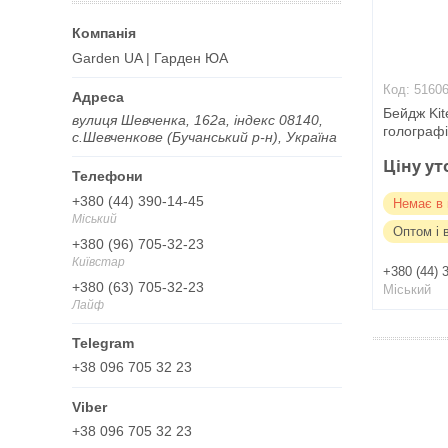
Garden UA | Гарден ЮА
5160
Бейдж Kit
вулиця Шевченка, 162а, індекс 08140,
голограф
с.Шевченкове (Бучанський р-н), Україна
Ціну у
+380 (44) 390-14-45
Немає в 
Міський
Оптом і 
+380 (96) 705-32-23
Київстар
+380 (44) 
+380 (63) 705-32-23
Міський
Лайф
+38 096 705 32 23
+38 096 705 32 23