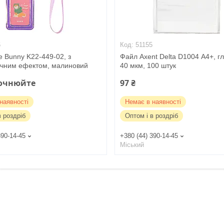
6
51155
e Bunny K22-449-02, з
Файл Axent Delta D1004 А4+, г
ічним ефектом, малиновий
40 мкм, 100 штук
точнюйте
97 ₴
наявності
Немає в наявності
в роздріб
Оптом і в роздріб
390-14-45
+380 (44) 390-14-45
Міський