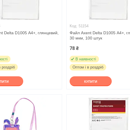
3
51154
t Delta D1005 А4+, глянцевий,
Файл Axent Delta D1005 А4+, г
30 мкм, 100 штук
78 ₴
ності
В наявності
в роздріб
Оптом і в роздріб
УПИТИ
КУПИТИ