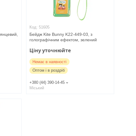
51605
лянцевий,
Бейдж Kite Bunny K22-449-03, з
голографічним ефектом, зелений
Ціну уточнюйте
Немає в наявності
Оптом і в роздріб
+380 (44) 390-14-45
Міський