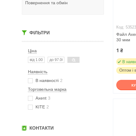
Повернення та обмін
5352
ФІЛЬТРИ
Файл Axen
30 мкм
1 ₴
Ціна
В наяв
Оптом і 
Наявність
В наявності
2
К
Торговельна марка
Axent
3
KITE
2
КОНТАКТИ