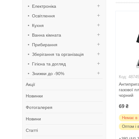
Електроніка
Освітлення
Кухня
Ванна кімната
Прибирання
Зберігання та організація
Гігієна та догляд
Знижки до -90%
4874
Антиприг
Акції
газової п
чорний
Новинки
69 ₴
Фотогалерея
Немає в 
Новини
Оптом і 
Статті
+380 (44) 