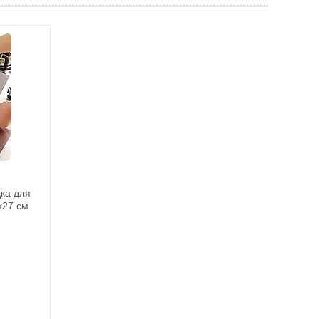
ка для
х27 см