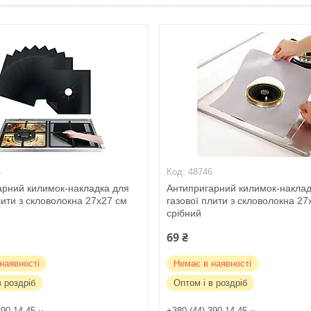
5
48746
арний килимок-накладка для
Антипригарний килимок-наклад
лити з скловолокна 27х27 см
газової плити з скловолокна 27
срібний
69 ₴
наявності
Немає в наявності
в роздріб
Оптом і в роздріб
390-14-45
+380 (44) 390-14-45