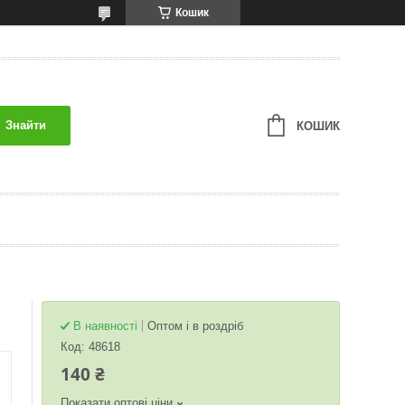
Кошик
Знайти
КОШИК
В наявності
Оптом і в роздріб
Код:
48618
140 ₴
Показати оптові ціни