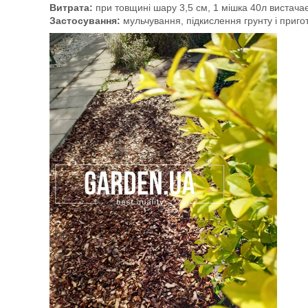
Витрата:
при товщині шару 3,5 см, 1 мішка 40л вистача
Застосування:
мульчування, підкислення грунту і приг