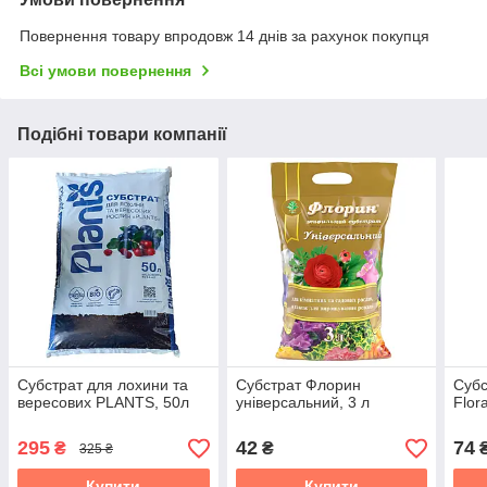
Повернення товару впродовж 14 днів за рахунок покупця
Всі умови повернення
Подібні товари компанії
Субстрат для лохини та
Субстрат Флорин
Субс
вересових PLANTS, 50л
універсальний, 3 л
Flora
295
42
74
₴
₴
325 ₴
Купити
Купити