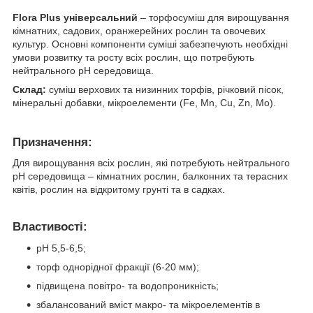
Flora Plus універсальний
– торфосуміш для вирощування
кімнатних, садових, оранжерейних рослин та овочевих
культур. Основні компоненти суміші забезпечують необхідні
умови розвитку та росту всіх рослин, що потребують
нейтрального pH середовища.
Склад:
суміш верхових та низинних торфів, річковий пісок,
мінеральні добавки, мікроелементи (Fe, Mn, Cu, Zn, Mo).
Призначення:
Для вирощування всіх рослин, які потребують нейтрального
рН середовища – кімнатних рослин, балконних та терасних
квітів, рослин на відкритому грунті та в садках.
Властивості:
рН 5,5-6,5;
торф однорідної фракції (6-20 мм);
підвищена повітро- та водопроникність;
збалансований вміст макро- та мікроелементів в