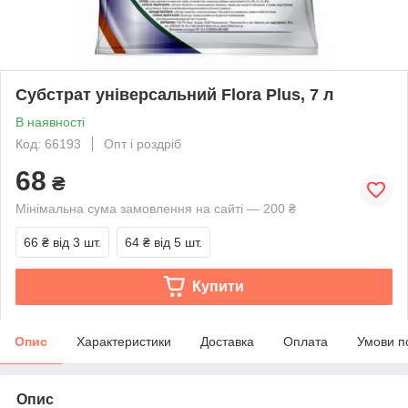
Субстрат універсальний Flora Plus, 7 л
В наявності
Код: 66193
Опт і роздріб
68
₴
Мінімальна сума замовлення на сайті — 200 ₴
66 ₴
від 3 шт.
64 ₴
від 5 шт.
Купити
Опис
Характеристики
Доставка
Оплата
Умови п
Опис