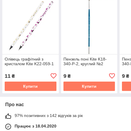
Олівець графітний з
Пензель поні Kite K18-
Пенз
кристалом Kite K22-059-1
340-P-2, круглий №2
340-
11
9
9
₴
₴
₴
Купити
Купити
Про нас
97% позитивних з 142 відгуків за рік
Працює з 18.04.2020