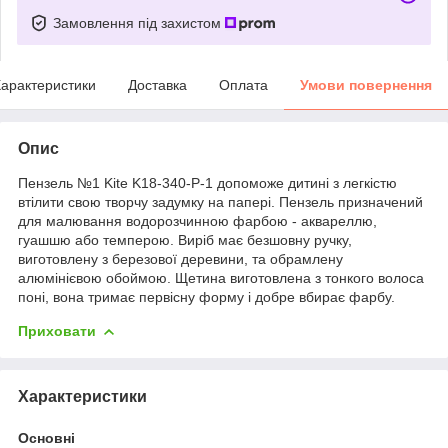
Замовлення під захистом
арактеристики
Доставка
Оплата
Умови повернення
Опис
Пензель №1 Kite K18-340-P-1 допоможе дитині з легкістю
втілити свою творчу задумку на папері. Пензель призначений
для малювання водорозчинною фарбою - аквареллю,
гуашшю або темперою. Виріб має безшовну ручку,
виготовлену з березової деревини, та обрамлену
алюмінієвою обоймою. Щетина виготовлена з тонкого волоса
поні, вона тримає первісну форму і добре вбирає фарбу.
Приховати
Характеристики
Основні