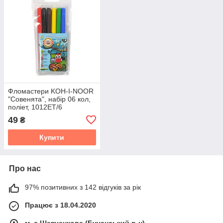
Фломастери KOH-I-NOOR
"Совенята", набір 06 кол,
поліет, 1012ET/6
49
₴
Купити
Про нас
97% позитивних з 142 відгуків за рік
Працює з 18.04.2020
м. с.Шевченкове (Бучанський р-н)