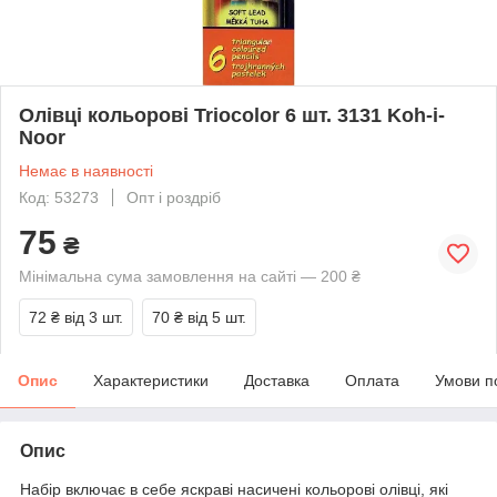
Олівці кольорові Triocolor 6 шт. 3131 Koh-i-
Noor
Немає в наявності
Код: 53273
Опт і роздріб
75
₴
Мінімальна сума замовлення на сайті — 200 ₴
72 ₴
від 3 шт.
70 ₴
від 5 шт.
Опис
Характеристики
Доставка
Оплата
Умови п
Опис
Набір включає в себе яскраві насичені кольорові олівці, які