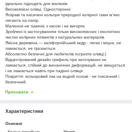
ідеально підходять для малюків.
Високоякісні олівці. Односторонні.
Яскраві та насичені кольори природної колірної гами м'яко
лягають на папір.
Малюнок не тьмяніє з часом і не вигоряє.
Зроблені із застосуванням тільки високоякісних і екологічно
чистих колірних пігментів з натуральних матеріалів.
Якісна деревина — каліфорнійський кедр - легка і міцна, не
ламається, не тріскається.
Абсолютно безпечні для любителів погризти олівці:)
Відцентрований дизайн грифель при заточуванні не
ламається, стійкий до механічних деформацій, не зміщується
і не ламається навіть при падінні олівця.
Покриття: кольоровий лак на водній основі - не токсичний і
безпечний.
Приховати
Характеристики
Основні
Країна виробник
Чехія