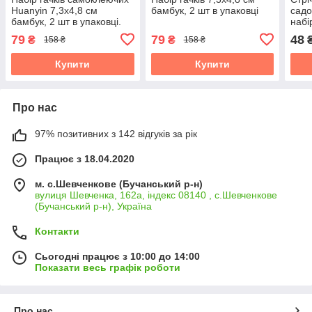
Huanyin 7,3х4,8 см
бамбук, 2 шт в упаковці
садо
бамбук, 2 шт в упаковці.
набі
Ціна за упаковку.
79
79
48
₴
₴
158 ₴
158 ₴
Купити
Купити
Про нас
97% позитивних з 142 відгуків за рік
Працює з 18.04.2020
м. с.Шевченкове (Бучанський р-н)
вулиця Шевченка, 162а, індекс 08140 , с.Шевченкове
(Бучанський р-н), Україна
Контакти
Сьогодні працює з 10:00 до 14:00
Показати весь графік роботи
Про нас