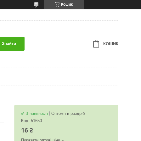
Кошик
Знайти
КОШИК
В наявності
Оптом і в роздріб
Код:
51650
16 ₴
Показати оптові ціни