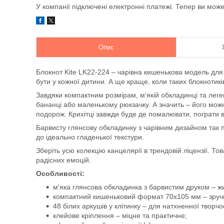
У компанії підключені електронні платежі. Тепер ви мож
Опис
Блокнот Kite LK22-224 – чарівна кишенькова модель для
бути у кожної дитини. А ще краще, коли таких блокнотикі
Завдяки компактним розмірам, м'якій обкладинці та легень
бананці або маленькому рюкзачку. А значить – його можн
подорож. Крихітці завжди буде де помалювати, пограти в 
Барвисту глянсову обкладинку з чарівним дизайном так п
до ідеально гладенької текстури.
Зберіть усю колекцію канцелярії в трендовій ліцензії. Т
радісних емоцій.
Особливості:
м'яка глянсова обкладинка з барвистим друком – жи
компактний кишеньковий формат 70х105 мм – зручн
48 білих аркушів у клітинку – для натхненної творчос
клейове кріплення – міцне та практичне;