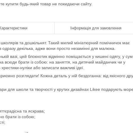
ете купити будь-який товар не покидаючи сайту.
Характеристики
Інформація для замовлення
 школярів та дошкільнят. Такий милий мініатюрний помічничок має
в одразу декілька, адже вони просто незамінні для малюка.
кій вазі, цей блокнотик відмінно поміщається у кишені одягу, у сум
а всюди брати із собою: на заняття, на дитячий майданчик чи у
хрестики-нуліки або записати важливі ідеї.
риємно розглядати! Кожна деталь у ній бездоганна: від якісного др
овари для школи та творчості у крутих дизайнах Likee подарують мор
ттєрадісна та яскрава;
о брати із собою;
ті;