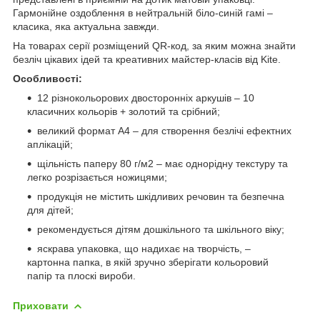
Гармонійне оздоблення в нейтральній біло-синій гамі –
класика, яка актуальна завжди.
На товарах серії розміщений QR-код, за яким можна знайти
безліч цікавих ідей та креативних майстер-класів від Kite.
Особливості:
12 різнокольорових двосторонніх аркушів – 10
класичних кольорів + золотий та срібний;
великий формат А4 – для створення безлічі ефектних
аплікацій;
щільність паперу 80 г/м2 – має однорідну текстуру та
легко розрізається ножицями;
продукція не містить шкідливих речовин та безпечна
для дітей;
рекомендується дітям дошкільного та шкільного віку;
яскрава упаковка, що надихає на творчість, –
картонна папка, в якій зручно зберігати кольоровий
папір та плоскі вироби.
Приховати