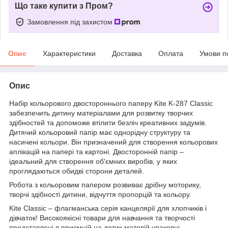
Що таке купити з Пром?
Замовлення під захистом
Опис
Характеристики
Доставка
Оплата
Умови п
Опис
Набір кольорового двостороннього паперу Kite K-287 Classic
забезпечить дитину матеріалами для розвитку творчих
здібностей та допоможе втілити безліч креативних задумів.
Дитячий кольоровий папір має однорідну структуру та
насичені кольори. Він призначений для створення кольорових
аплікацій на папері та картоні. Двосторонній папір –
ідеальний для створення об'ємних виробів, у яких
проглядаються обидві сторони деталей.
Робота з кольоровим папером розвиває дрібну моторику,
творчі здібності дитини, відчуття пропорцій та кольору.
Kite Classic – флагманська серія канцелярії для хлопчиків і
дівчаток! Високоякісні товари для навчання та творчості
представлені в приємній на дотик матовій упаковці.