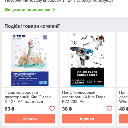
Повернення товару впродовж 14 днів за рахунок покупця
Всі умови повернення
Подібні товари компанії
Папір кольоровий
Папір кольоровий
Папі
двосторонній Kite Classic
двосторонній Kite Dogs
двос
K-427, А4, пастельні
K22-293, А5
Whe
кольори
63
30
48
₴
₴
Купити
Купити