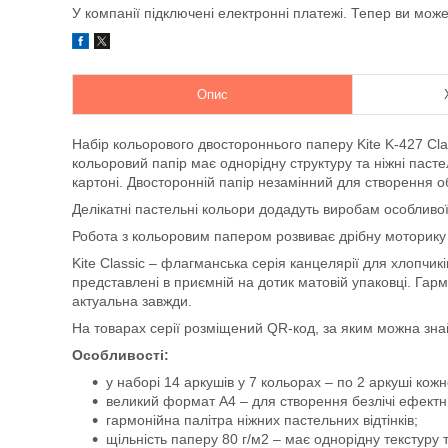
У компанії підключені електронні платежі. Тепер ви мож
Опис
Набір кольорового двостороннього паперу Kite K-427 Cla
кольоровий папір має однорідну структуру та ніжні пасте
картоні. Двосторонній папір незамінний для створення о
Делікатні пастельні кольори додадуть виробам особливої 
Робота з кольоровим папером розвиває дрібну моторику т
Kite Classic – флагманська серія канцелярії для хлопчиків
представлені в приємній на дотик матовій упаковці. Гарм
актуальна завжди.
На товарах серії розміщений QR-код, за яким можна знайт
Особливості:
у наборі 14 аркушів у 7 кольорах – по 2 аркуші кожн
великий формат А4 – для створення безлічі ефектни
гармонійна палітра ніжних пастельних відтінків;
щільність паперу 80 г/м2 – має однорідну текстуру 