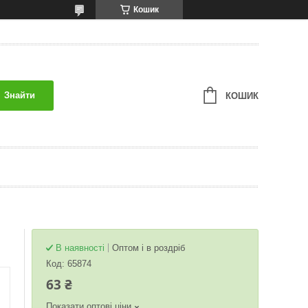
Кошик
Знайти
КОШИК
В наявності
Оптом і в роздріб
Код:
65874
63 ₴
Показати оптові ціни