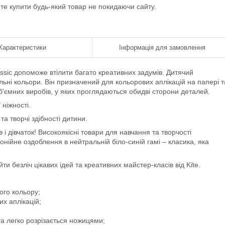
ете купити будь-який товар не покидаючи сайту.
Характеристики
Інформація для замовлення
ssic допоможе втілити багато креативних задумів. Дитячий
льні кольори. Він призначений для кольорових аплікацій на папері т
б'ємних виробів, у яких проглядаються обидві сторони деталей.
ніжності.
а творчі здібності дитини.
 і дівчаток! Високоякісні товари для навчання та творчості
онійне оздоблення в нейтральній біло-синій гамі – класика, яка
и безліч цікавих ідей та креативних майстер-класів від Kite.
ого кольору;
х аплікацій;
та легко розрізається ножицями;