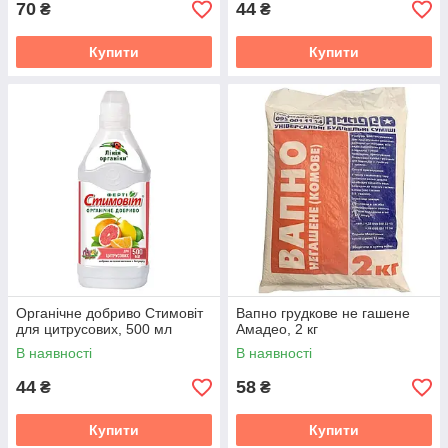
70
44
₴
₴
Купити
Купити
Органічне добриво Стимовіт
Вапно грудкове не гашене
для цитрусових, 500 мл
Амадео, 2 кг
В наявності
В наявності
44
58
₴
₴
Купити
Купити