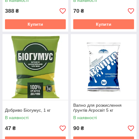
В наявності
В наявності
388
70
₴
₴
Купити
Купити
Вапно для розкислення
Добриво Біогумус, 1 кг
ґрунтів Агросвіт 5 кг
В наявності
В наявності
47
90
₴
₴