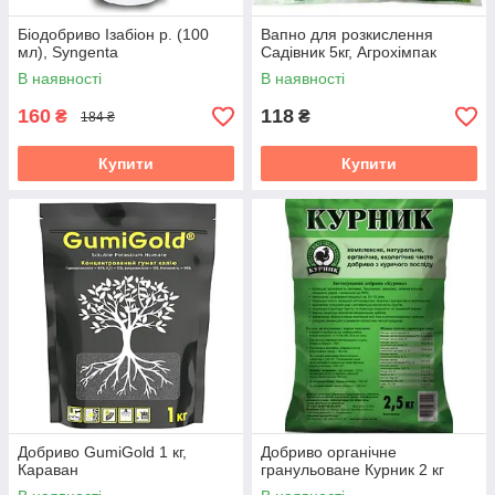
Біодобриво Ізабіон р. (100
Вапно для розкислення
мл), Syngenta
Садівник 5кг, Агрохімпак
В наявності
В наявності
160
118
₴
₴
184 ₴
Купити
Купити
Добриво GumiGold 1 кг,
Добриво органічне
Караван
гранульоване Курник 2 кг