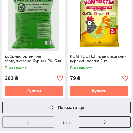
Добриво органічне
КОМПОСТЕР гранульований
гранульоване Курник РК, 5 кг
курячий послід 2 кг
В наявності
В наявності
203
79
₴
₴
Купити
Купити
Показати ще
1
/ 3