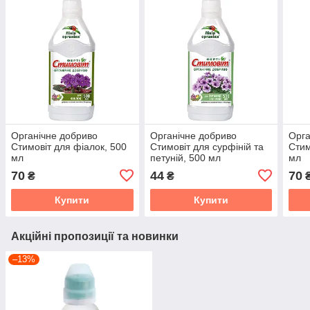
Органічне добриво
Органічне добриво
Орга
Стимовіт для фіалок, 500
Стимовіт для сурфіній та
Стим
мл
петуній, 500 мл
мл
70
44
70
₴
₴
Купити
Купити
Акційні пропозиції та новинки
–13%