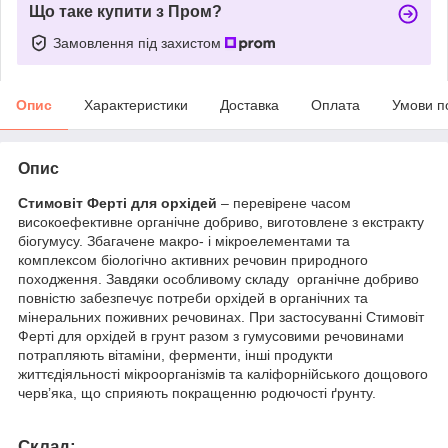
Що таке купити з Пром?
Замовлення під захистом
Опис
Характеристики
Доставка
Оплата
Умови п
Опис
Стимовіт Ферті для орхідей
– перевірене часом
високоефективне органічне добриво, виготовлене з екстракту
біогумусу. Збагачене макро- і мікроелементами та
комплексом біологічно активних речовин природного
походження. Завдяки особливому складу органічне добриво
повністю забезпечує потреби орхідей в органічних та
мінеральних поживних речовинах. При застосуванні Стимовіт
Ферті для орхідей в грунт разом з гумусовими речовинами
потрапляють вітаміни, ферменти, інші продукти
життєдіяльності мікроорганізмів та каліфорнійського дощового
черв’яка, що сприяють покращенню родючості ґрунту.
Склад: