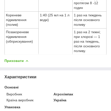
протягом 8 -12
годин
Кореневе
1:40 (25 мл на 1 л
1 раз на тиждень
підживлення
води)
після основного
(полив)
поливу
Позакореневе
1 раз на 2 тижні;
підживлення
при хлорозі — 1
(обприскування)
раз на тиждень,
після основного
поливу.
Приховати
Характеристики
Основні
Виробник
Агрохімпак
Країна виробник
Україна
Упаковка