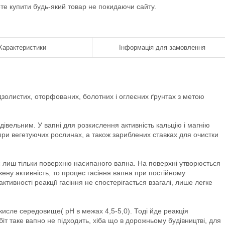
ете купити будь-який товар не покидаючи сайту.
Характеристики
Інформація для замовлення
золистих, оторфованих, болотних і оглеєних ґрунтах з метою
дівельним. У вапні для розкислення активність кальцію і магнію
при вегетуючих рослинах, а також зариблених ставках для очистки
є лиш тільки поверхню насипаного вапна. На поверхні утворюється
ену активність, то процес гасіння вапна при постійному
тивності реакції гасіння не спостерігається взагалі, лише легке
кисле середовище( рН в межах 4,5-5,0). Тоді йде реакція
біт таке вапно не підходить, хіба що в дорожньому будівництві, для