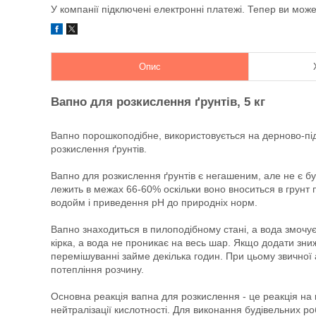
У компанії підключені електронні платежі. Тепер ви мож
Опис
Вапно для розкислення ґрунтів, 5 кг
Вапно порошкоподібне, використовується на дерново-під
розкислення ґрунтів.
Вапно для розкислення ґрунтів є негашеним, але не є бу
лежить в межах 66-60% оскільки воно вноситься в грунт 
водойм і приведення рН до природніх норм.
Вапно знаходиться в пилоподібному стані, а вода змочу
кірка, а вода не проникає на весь шар. Якщо додати зниж
перемішуванні займе декілька годин. При цьому звичної ак
потепління розчину.
Основна реакція вапна для розкислення - це реакція на 
нейтралізації кислотності. Для виконання будівельних ро