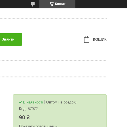
Кошик
Знайти
КОШИК
В наявності
Оптом і в роздріб
Код:
57972
90 ₴
Показати оптові ціни