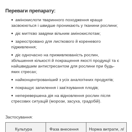
Переваги препарату:
амінокислоти тваринного походження краще
засвоюються і швидше проникають у тканини рослини;
діє миттєво завдяки вільним амінокислотам;
зареєстровано для листкового й кореневого
підживлення;
діє одночасно на приживлюваність рослин,
збільшення кількості й покращення якості продукції та є
найшвидшим антистресантом для рослини при будь-
яких стресах;
найконцентрованіший з усіх аналогічних продуктів;
покращує запилення і зав’язування плодів;
неперевершена дія на відновлення рослин після
стресових ситуацій (морози, засуха, градобій).
Застосування:
Культура
Фаза внесення
Норма витрати, л/