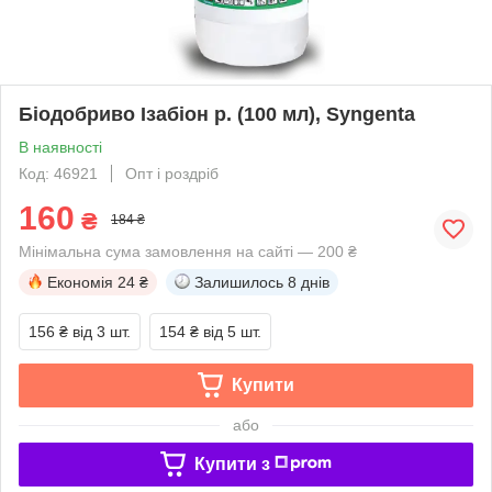
Біодобриво Ізабіон р. (100 мл), Syngenta
В наявності
Код: 46921
Опт і роздріб
160
₴
184 ₴
Мінімальна сума замовлення на сайті — 200 ₴
Економія
24 ₴
Залишилось
8 днів
156 ₴
від 3 шт.
154 ₴
від 5 шт.
Купити
або
Купити з