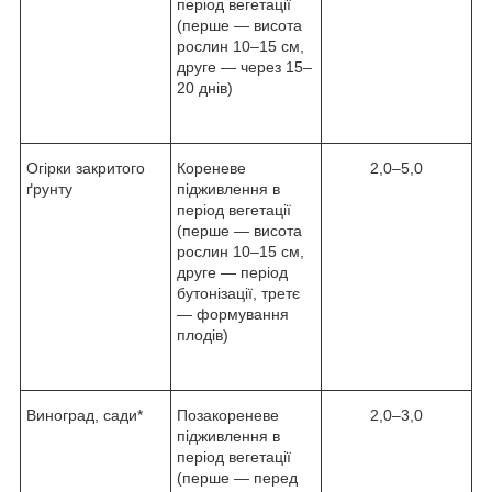
період вегетації
(перше — висота
рослин 10–15 см,
друге — через 15–
20 днів)
Огірки закритого
Кореневе
2,0–5,0
ґрунту
підживлення в
період вегетації
(перше — висота
рослин 10–15 см,
друге — період
бутонізації, третє
— формування
плодів)
Виноград, сади*
Позакореневе
2,0–3,0
підживлення в
період вегетації
(перше — перед