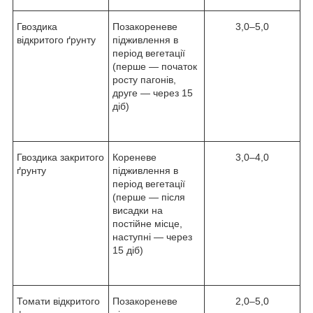
Гвоздика
Позакореневе
3,0–5,0
відкритого ґрунту
підживлення в
період вегетації
(перше — початок
росту пагонів,
друге — через 15
діб)
Гвоздика закритого
Кореневе
3,0–4,0
ґрунту
підживлення в
період вегетації
(перше — після
висадки на
постійне місце,
наступні — через
15 діб)
Томати відкритого
Позакореневе
2,0–5,0