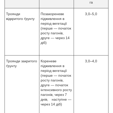
га
Троянди
Позакореневе
3,0–5,0
відкритого ґрунту
підживлення в
період вегетації
(перше — початок
росту пагонів,
друге — через 14
діб)
Троянди закритого
Кореневе
3,0–4,0
ґрунту
підживлення в
період вегетації
(перше — початок
росту пагонів,
друге — початок
інтенсивного росту
пагонів, через 7
днів, наступне —
через 14 діб)