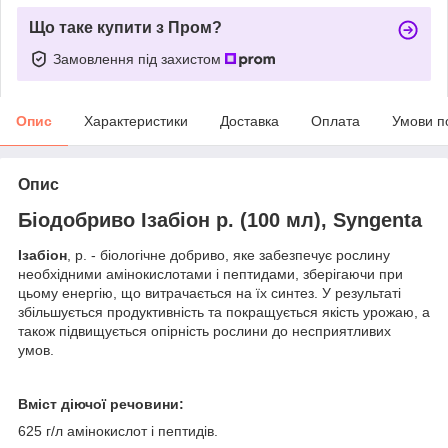
Що таке купити з Пром?
Замовлення під захистом
Опис
Характеристики
Доставка
Оплата
Умови п
Опис
Біодобриво Ізабіон р. (100 мл), Syngenta
Ізабіон
,
р. - біологічне добриво, яке забезпечує рослину
необхідними амінокислотами і пептидами, зберігаючи при
цьому енергію, що витрачається на їх синтез. У результаті
збільшується продуктивність та покращується якість урожаю, а
також підвищується опірність рослини до несприятливих
умов.
Вміст діючої речовини:
625 г/л амінокислот і пептидів.