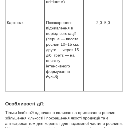
цвітінням)
Картопля
Позакореневе
2,0–5,0
підживлення в
період вегетації
(перше — висота
рослин 10–15 см,
друге — через 15
діб, третє — на
початку
інтенсивного
формування
бульб)
Особливості дії:
Тільки Ізабіон® одночасно впливає на приживання рослин,
збільшення кількості і покращення якості продукції та є
антистресантом для коренів і для надземної частини рослини.