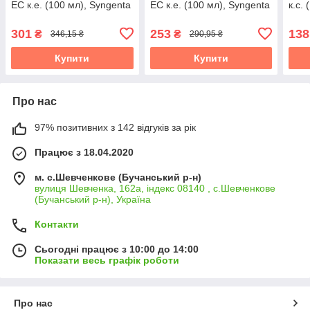
ЕС к.е. (100 мл), Syngenta
ЕС к.е. (100 мл), Syngenta
к.с.
301
253
138
₴
₴
346,15 ₴
290,95 ₴
Купити
Купити
Про нас
97% позитивних з 142 відгуків за рік
Працює з 18.04.2020
м. с.Шевченкове (Бучанський р-н)
вулиця Шевченка, 162а, індекс 08140 , с.Шевченкове
(Бучанський р-н), Україна
Контакти
Сьогодні працює з 10:00 до 14:00
Показати весь графік роботи
Про нас