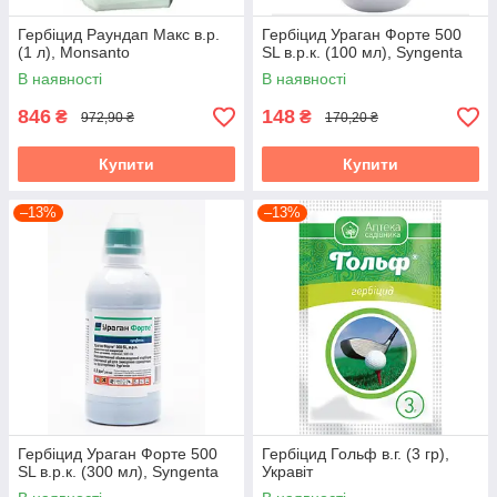
Гербіцид Раундап Макс в.р.
Гербіцид Ураган Форте 500
(1 л), Monsanto
SL в.р.к. (100 мл), Syngenta
В наявності
В наявності
846
148
₴
₴
972,90 ₴
170,20 ₴
Купити
Купити
–13%
–13%
Гербіцид Ураган Форте 500
Гербіцид Гольф в.г. (3 гр),
SL в.р.к. (300 мл), Syngenta
Укравіт