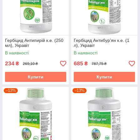
Гербіцид Антипирій к.е. (250
Гербіцид Антибур'ян к.е. (1
мл), Укравіт
л), Укравіт
В наявності
В наявності
234
685
₴
₴
269,10 ₴
787,75 ₴
Купити
Купити
–13%
–13%