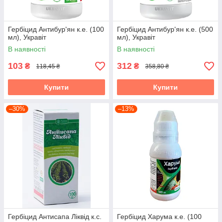
Гербіцид Антибур'ян к.е. (100
Гербіцид Антибур'ян к.е. (500
мл), Укравіт
мл), Укравіт
В наявності
В наявності
103
312
₴
₴
118,45 ₴
358,80 ₴
Купити
Купити
–30%
–13%
Гербіцид Антисапа Ліквід к.с.
Гербіцид Харума к.е. (100