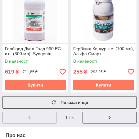
Гербіцид Дуал Голд 960 ЕС
Гербіцид Конкур к.с. (100 мл),
к.е. (300 мл), Syngenta
Альфа Смарт
В наявності
В наявності
619
255
₴
₴
711,85 ₴
293,25 ₴
Купити
Купити
Показати ще
1
/ 5
Про нас