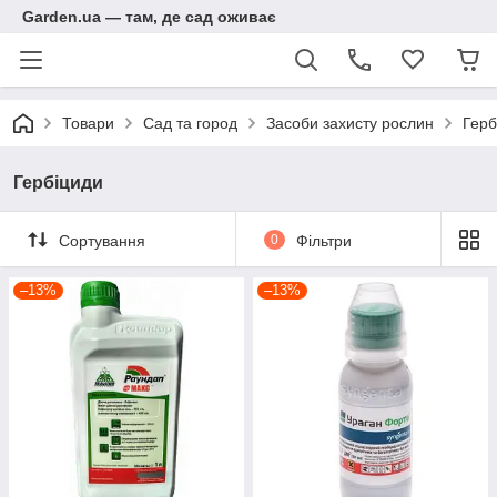
Garden.ua — там, де сад оживає
Товари
Сад та город
Засоби захисту рослин
Герб
Гербіциди
Сортування
0
Фільтри
–13%
–13%