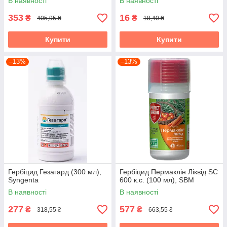
В наявності
В наявності
353
16
₴
₴
405,95 ₴
18,40 ₴
Купити
Купити
–13%
–13%
Гербіцид Гезагард (300 мл),
Гербіцид Пермаклін Ліквід SC
Syngenta
600 к.с. (100 мл), SBM
В наявності
В наявності
277
577
₴
₴
318,55 ₴
663,55 ₴