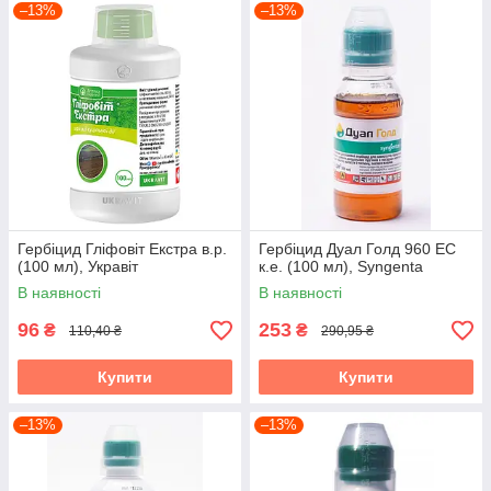
–13%
–13%
Гербіцид Гліфовіт Екстра в.р.
Гербіцид Дуал Голд 960 ЕС
(100 мл), Укравіт
к.е. (100 мл), Syngenta
В наявності
В наявності
96
253
₴
₴
110,40 ₴
290,95 ₴
Купити
Купити
–13%
–13%