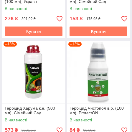
(100 мл), Укравіт
мл), Сімейний Сад
В наявності
В наявності
276
153
₴
₴
391,92 ₴
175,95 ₴
Купити
Купити
–13%
–13%
Гербіцид Харума к.е. (500
Гербіцид Чистопол в.р. (100
мл), Сімейний Сад
мл), ProtectON
В наявності
В наявності
573
84
₴
₴
658,95 ₴
96,60 ₴