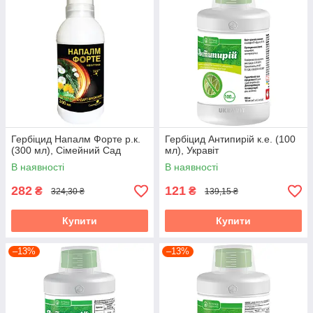
Гербіцид Напалм Форте р.к.
Гербіцид Антипирій к.е. (100
(300 мл), Сімейний Сад
мл), Укравіт
В наявності
В наявності
282
121
₴
₴
324,30 ₴
139,15 ₴
Купити
Купити
–13%
–13%