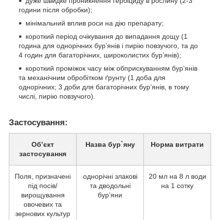
дуже швидке проникнення гербіциду в рослину (2-3
години після обробки);
мінімальний вплив роси на дію препарату;
короткий період очікування до випадання дощу (1
година для однорічних бур’янів і пирію повзучого, та до
4 годин для багаторічних, широколистих бур’янів);
короткий проміжок часу між обприскуванням бур’янів
та механічним обробітком ґрунту (1 доба для
однорічних; 3 доби для багаторічних бур’янів, в тому
числі, пирію повзучого).
Застосування:
Об’єкт
Назва
бур`яну
Норма витрати
застосування
Поля, призначені
однорічні злакові
20 мл на 8 л води
під посів/
та дводольні
на 1 сотку
вирощування
бур’яни
овочевих та
зернових культур