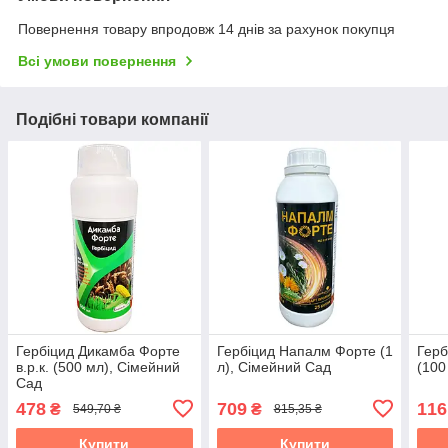
Повернення товару впродовж 14 днів за рахунок покупця
Всі умови повернення
Подібні товари компанії
Гербіцид Дикамба Форте
Гербіцид Напалм Форте (1
Герб
в.р.к. (500 мл), Сімейний
л), Сімейний Сад
(100
Сад
478
709
116
₴
₴
549,70 ₴
815,35 ₴
Купити
Купити