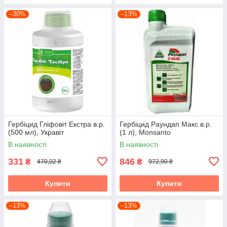
–30%
–13%
Гербіцид Гліфовіт Екстра в.р.
Гербіцид Раундап Макс в.р.
(500 мл), Укравіт
(1 л), Monsanto
В наявності
В наявності
331
846
₴
₴
470,02 ₴
972,90 ₴
Купити
Купити
–13%
–13%