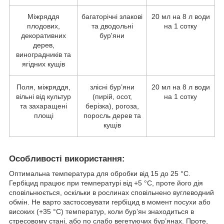
Міжряддя
багаторічні злакові
20 мл на 8 л води
плодових,
та дводольні
на 1 сотку
декоративних
бур'яни
дерев,
виноградників та
ягідних кущів
Поля, міжряддя,
злісні бур’яни
20 мл на 8 л води
вільні від культур
(пирій, осот,
на 1 сотку
та захаращені
берізка), рогоза,
площі
поросль дерев та
кущів
Особливості використання:
Оптимальна температура для обробки від 15 до 25 °С.
Гербіцид працює при температурі від +5 °С, проте його дія
сповільнюється, оскільки в рослинах сповільнено вуглеводний
обмін. Не варто застосовувати гербіцид в момент посухи або
високих (+35 °С) температур, коли бур’ян знаходиться в
стресовому стані, або по слабо вегетуючих бур’янах. Проте,