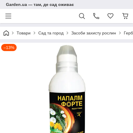
Garden.ua — там, де сад оживає
Товари
Сад та город
Засоби захисту рослин
Герб
–13%