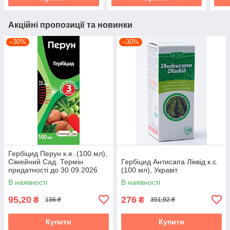
Акційні пропозиції та новинки
–30%
–30%
Гербіцид Перун к.е. (100 мл),
Сімейний Сад. Термін
Гербіцид Антисапа Ліквід к.с.
придатності до 30.09.2026
(100 мл), Укравіт
В наявності
В наявності
95,20
276
₴
₴
136 ₴
391,92 ₴
Купити
Купити