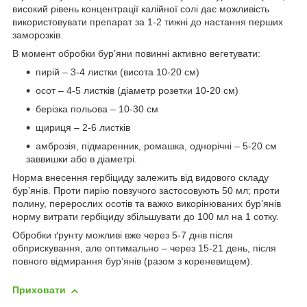
високий рівень концентрації калійної солі дає можливість
використовувати препарат за 1-2 тижні до настання перших
заморозків.
В момент обробки бур’яни повинні активно вегетувати:
пирій – 3-4 листки (висота 10-20 см)
осот – 4-5 листків (діаметр розетки 10-20 см)
берізка польова – 10-30 см
щириця – 2-6 листків
амброзія, підмаренник, ромашка, однорічні – 5-20 см
заввишки або в діаметрі.
Норма внесення гербіциду залежить від видового складу
бур’янів. Проти пирію повзучого застосовують 50 мл; проти
полину, перерослих осотів та важко викорінюваних бур’янів
норму витрати гербіциду збільшувати до 100 мл на 1 сотку.
Обробки ґрунту можливі вже через 5-7 днів після
обприскування, але оптимально – через 15-21 день, після
повного відмирання бур’янів (разом з кореневищем).
Приховати