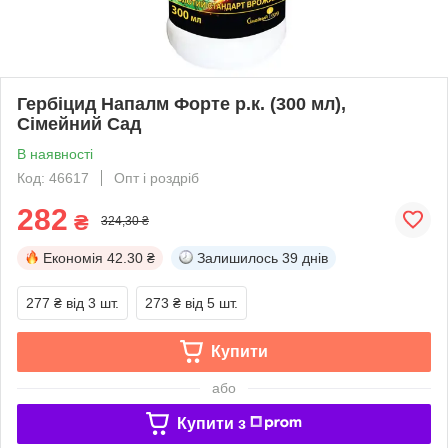
Гербіцид Напалм Форте р.к. (300 мл),
Сімейний Сад
В наявності
Код: 46617
Опт і роздріб
282
₴
324,30 ₴
Економія
42.30 ₴
Залишилось
39 днів
277 ₴
від 3 шт.
273 ₴
від 5 шт.
Купити
або
Купити з