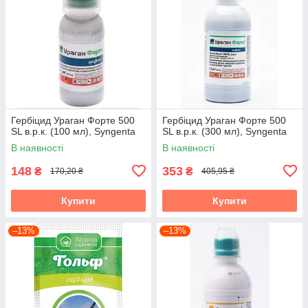
Гербіцид Ураган Форте 500
Гербіцид Ураган Форте 500
SL в.р.к. (100 мл), Syngenta
SL в.р.к. (300 мл), Syngenta
В наявності
В наявності
148
353
₴
₴
170,20 ₴
405,95 ₴
Купити
Купити
–13%
–13%