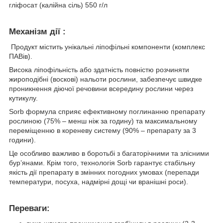
гліфосат (калійна сіль) 550 г/л
Механізм дії :
Продукт містить унікальні ліпофільні компоненти (комплекс
ПАВів).
Висока ліпофільність або здатність повністю розчиняти
жироподібні (воскові) нальоти рослини, забезпечує швидке
проникнення діючої речовини всередину рослини через
кутикулу.
Sorb формула сприяє ефективному поглинанню препарату
рослиною (75% – менш ніж за годину) та максимальному
переміщенню в кореневу систему (90% – препарату за 3
години).
Це особливо важливо в боротьбі з багаторічними та злісними
бур’янами. Крім того, технологія Sorb гарантує стабільну
якість дії препарату в змінних погодних умовах (перепади
температури, посуха, надмірні дощі чи вранішні роси).
Переваги: