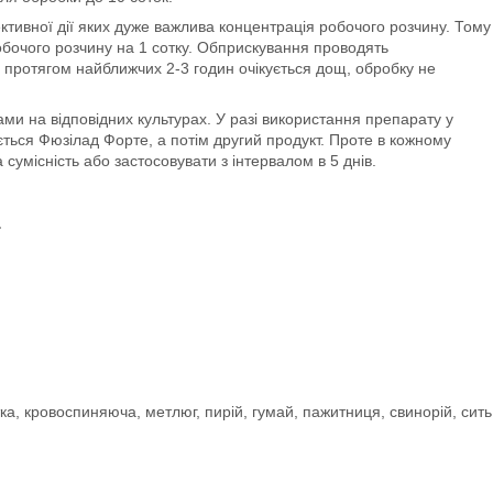
ктивної дії яких дуже важлива концентрація робочого розчину. Тому
бочого розчину на 1 сотку. Обприскування проводять
 протягом найближчих 2-3 годин очікується дощ, обробку не
ми на відповідних культурах. У разі використання препарату у
ється Фюзілад Форте, а потім другий продукт. Проте в кожному
сумісність або застосовувати з інтервалом в 5 днів.
.
тка, кровоспиняюча, метлюг, пирій, гумай, пажитниця, свинорій, сить