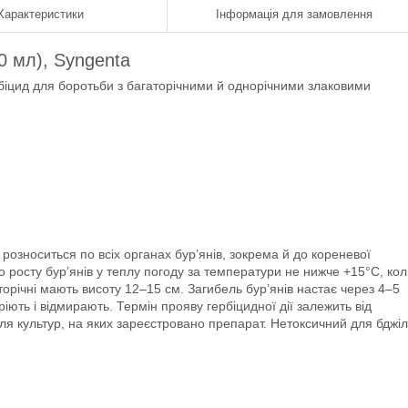
Характеристики
Інформація для замовлення
0 мл), Syngenta
іцид для боротьби з багаторічними й однорічними злаковими
розноситься по всіх органах бур’янів, зокрема й до кореневої
 росту бур’янів у теплу погоду за температури не нижче +15°С, ко
торічні мають висоту 12–15 см. Загибель бур’янів настає через 4–5
іють і відмирають. Термін прояву гербіцидної дії залежить від
 для культур, на яких зареєстровано препарат. Нетоксичний для бджіл