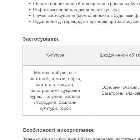
Швидке проникнення й поширення в рослинах бур’я
Нефітотоксичний для дводольних культур;
Гнучке застосування (можна вносити в будь–якій фаз
Підсилення дії гербіцидів–партнерів при застосуван
Застосування:
Культура
Шкодочинний об`єк
Морква, цибуля, всіх
вегетацій, томати, огірки,
картопля, капуста,
Однорічні злакові /
виноградники, цукровий
Багаторічні злакові
буряк, Полуниці, малина,
смородина, баштанні
культури, горох
Особливості використання:
Залежно від виду бур
`
янів 100 мл препарату достатньо д