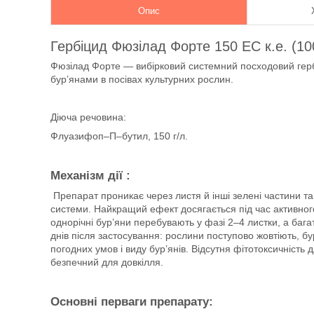
Опис
Гербіцид Фюзілад Форте 150 ЕС к.е. (10
Фюзілад Форте — вибірковий системний посходовий герб
бур’янами в посівах культурних рослин.
Діюча речовина:
Флуазифоп–П–бутил, 150 г/л.
Механізм дії :
Препарат проникає через листя й інші зелені частини та 
системи. Найкращий ефект досягається під час активного
однорічні бур’яни перебувають у фазі 2–4 листки, а бага
днів після застосування: рослини поступово жовтіють, бур
погодних умов і виду бур’янів. Відсутня фітотоксичність
безпечний для довкілля.
Основні перваги препарату: