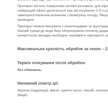
Препарат містить поверхнево-активні речовини, для ефе
найкращий ефект досягається при застосування 2-3 л ро
свіжоприготовленим розчином у безвітряну погоду. Якщо
проводити.
Препарат можна змішувати з інсектицидами та фунгіцида
баковій суміші до води баку обприскувача спочатку дода
конкретному випадку необхідно перевіряти препарати на 
Максимальна кратність обробок за сезон – 2
Термін очікування після обробки:
без обмежень.
Неповний спектр дії:
Зернові (падалиця), вівсюг, куряче просо, мишій, пальча
(види).