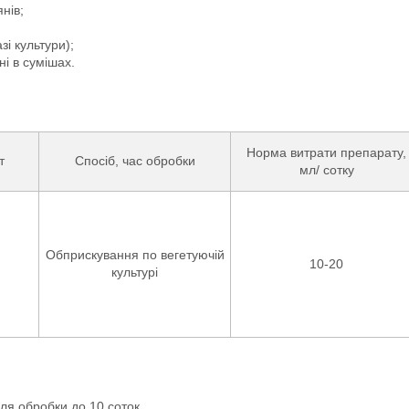
нів;
і культури);
ні в сумішах.
Норма витрати препарату,
т
Спосіб, час обробки
мл/ сотку
Обприскування по вегетуючій
10-20
культурі
ля обробки до 10 соток.