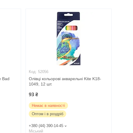
52056
e Bad
Олівці кольорові акварельні Kite K18-
1049, 12 шт.
93 ₴
Немає в наявності
Оптом і в роздріб
+380 (44) 390-14-45
Міський