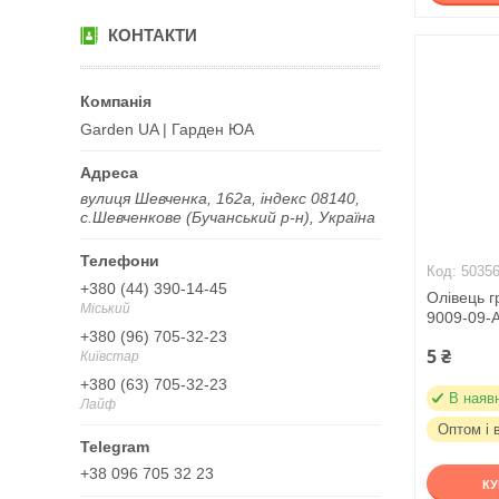
КОНТАКТИ
Garden UA | Гарден ЮА
вулиця Шевченка, 162а, індекс 08140,
с.Шевченкове (Бучанський р-н), Україна
5035
+380 (44) 390-14-45
Олівець г
Міський
9009-09-A
+380 (96) 705-32-23
5 ₴
Київстар
+380 (63) 705-32-23
В наяв
Лайф
Оптом і 
+38 096 705 32 23
К