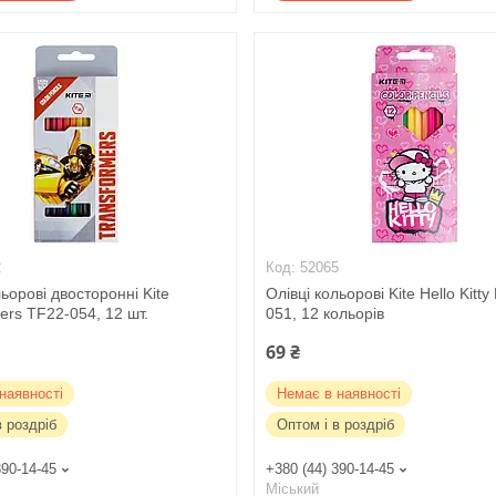
2
52065
льорові двосторонні Kite
Олівці кольорові Kite Hello Kitt
ers TF22-054, 12 шт.
051, 12 кольорів
69 ₴
наявності
Немає в наявності
в роздріб
Оптом і в роздріб
390-14-45
+380 (44) 390-14-45
Міський