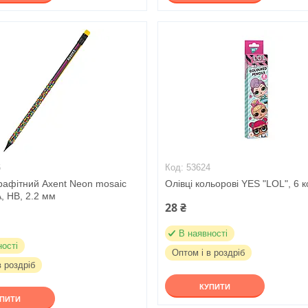
6
53624
рафітний Axent Neon mosaic
Олівці кольорові YES "LOL", 6 к
, HB, 2.2 мм
28 ₴
В наявності
ності
Оптом і в роздріб
в роздріб
КУПИТИ
УПИТИ