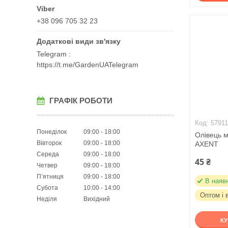
+38 096 705 32 23
Telegram
https://t.me/GardenUATelegram
ГРАФІК РОБОТИ
5791
Понеділок
09:00
18:00
Олівець м
Вівторок
09:00
18:00
AXENT
Середа
09:00
18:00
45 ₴
Четвер
09:00
18:00
Пʼятниця
09:00
18:00
В наяв
Субота
10:00
14:00
Оптом і 
Неділя
Вихідний
К