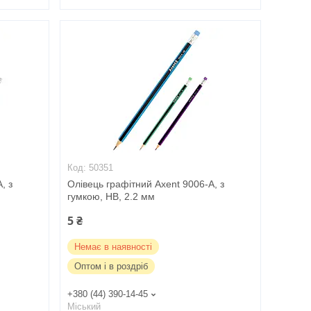
50351
, з
Олівець графітний Axent 9006-A, з
гумкою, НВ, 2.2 мм
5 ₴
Немає в наявності
Оптом і в роздріб
+380 (44) 390-14-45
Міський