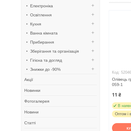
Електроніка
Освітлення
Кухня
Ванна кімната
Прибирання
Зберігання та організація
Гігієна та догляд
Знижки до -90%
5204
Олівець г
Акції
059-1
Новинки
11 ₴
Фотогалерея
В наяв
Новини
Оптом і 
Статті
К