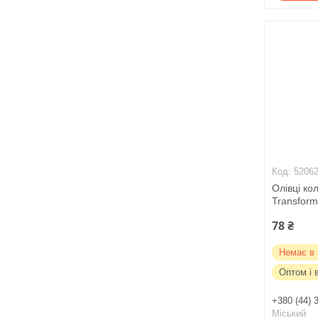
5206
Олівці ко
Transform
78 ₴
Немає в 
Оптом і 
+380 (44) 
Міський