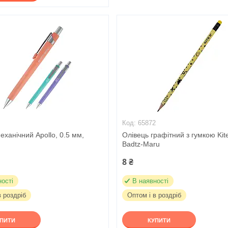
1
65872
еханічний Apollo, 0.5 мм,
Олівець графітний з гумкою Kit
Badtz-Maru
8 ₴
ності
В наявності
в роздріб
Оптом і в роздріб
УПИТИ
КУПИТИ