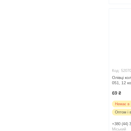
5207
Олівці ко
051, 12 к
69 ₴
Немає в 
Оптом і 
+380 (44) 
Міський