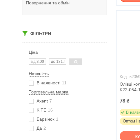
Повернення та обмін
ФІЛЬТРИ
Ціна
Наявність
5205
В наявності
11
Олівці ко
K22-054-1
Торговельна марка
78 ₴
Axent
7
KITE
16
В наяв
Барвінок
1
Оптом і 
Да
2
К