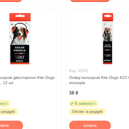
9
52075
льорові двосторонні Kite Dogs
Олівці кольорові Kite Dogs K22-
, 12 шт.
кольорів
38 ₴
ності
В наявності
в роздріб
Оптом і в роздріб
УПИТИ
КУПИТИ