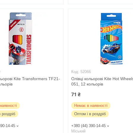
0
52066
льорові Kite Transformers TF21-
Олівці кольорові Kite Hot Whee
ольорів
051, 12 кольорів
71 ₴
наявності
Немає в наявності
в роздріб
Оптом і в роздріб
390-14-45
+380 (44) 390-14-45
Міський