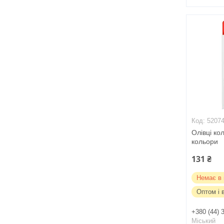
5207
Олівці ко
кольори
131 ₴
Немає в 
Оптом і 
+380 (44) 
Міський