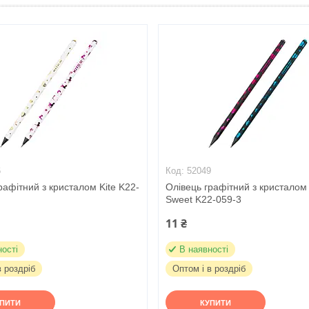
6
52049
рафітний з кристалом Kite K22-
Олівець графітний з кристалом 
Sweet K22-059-3
11 ₴
ності
В наявності
в роздріб
Оптом і в роздріб
УПИТИ
КУПИТИ