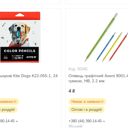
4
50345
льорові Kite Dogs K22-055-1, 24
Олівець графітний Axent 9001-A
гумкою, НВ, 2.2 мм
4 ₴
наявності
Немає в наявності
в роздріб
Оптом і в роздріб
390-14-45
+380 (44) 390-14-45
Міський