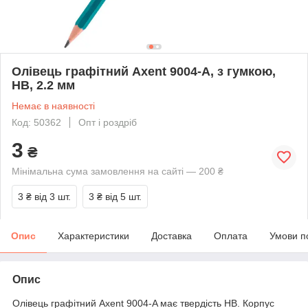
Олівець графітний Axent 9004-A, з гумкою,
НВ, 2.2 мм
Немає в наявності
Код: 50362
Опт і роздріб
3
₴
Мінімальна сума замовлення на сайті — 200 ₴
3 ₴
від 3 шт.
3 ₴
від 5 шт.
Опис
Характеристики
Доставка
Оплата
Умови п
Опис
Олівець графітний Axent 9004-A має твердість HB. Корпус