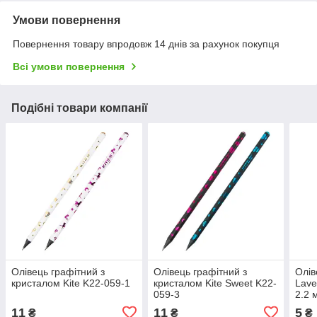
Умови повернення
Повернення товару впродовж 14 днів за рахунок покупця
Всі умови повернення
Подібні товари компанії
Олівець графітний з
Олівець графітний з
Олів
кристалом Kite K22-059-1
кристалом Kite Sweet K22-
Lave
059-3
2.2 
11
11
5
₴
₴
₴