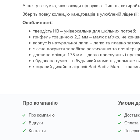
А ще тут є гумка, яка завжди під рукою. Пишіть, витирайте
Зберіть повну колекцію канцтоварів в улюбленій ліцензії: 
Особливості:
твердість HB – універсальна для шкільних потреб;
грифель товщиною 2,2 мм – малює м'яко, не кришит
корпус із натуральної липи – легко та плавно заточу
якісне покриття запобігає розсиханню та появі тріщ
довжина олівця: 175 мм – довго прослужить і прекр
вбудована гумка – в будь-який момент допоможе ви
яскравий дизайн в ліцензії Bad Badtz-Maru – краси
Про компанію
Умови д
Про компанію
Доставк
Відгуки
Оплата
Контакти
Поверне