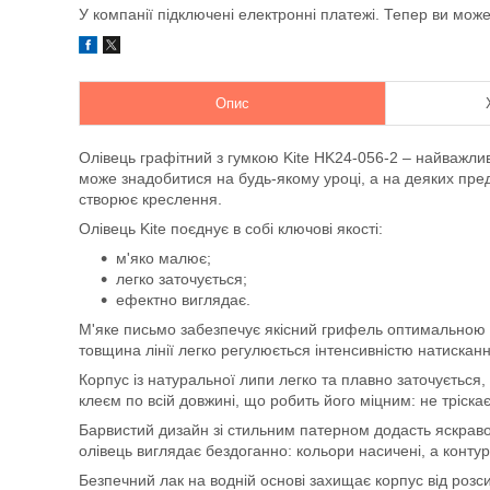
У компанії підключені електронні платежі. Тепер ви мож
Опис
Олівець графітний з гумкою Kite HK24-056-2 – найважли
може знадобитися на будь-якому уроці, а на деяких пред
створює креслення.
Олівець Kite поєднує в собі ключові якості:
м'яко малює;
легко заточується;
ефектно виглядає.
М'яке письмо забезпечує якісний грифель оптимальною т
товщина лінії легко регулюється інтенсивністю натисканн
Корпус із натуральної липи легко та плавно заточується
клеєм по всій довжині, що робить його міцним: не тріскає
Барвистий дизайн зі стильним патерном додасть яскравос
олівець виглядає бездоганно: кольори насичені, а контури
Безпечний лак на водній основі захищає корпус від розс