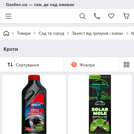
Garden.ua — там, де сад оживає
Товари
Сад та город
Захист від гризунів і комах
К
Кроти
Сортування
0
Фільтри