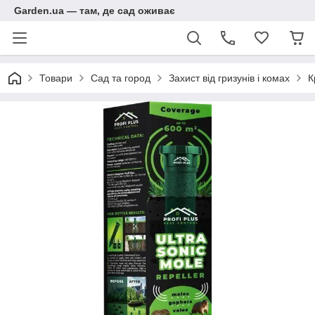
Garden.ua — там, де сад оживає
Товари
Сад та город
Захист від гризунів і комах
К