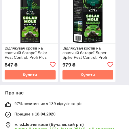
Відлякувач кротів на
Відлякувач кротів на
сонячній батареї Solar
сонячній батареї Super
Pest Control, Profi Plus
Spike Pest Control, Profi
Plus
847
979
₴
₴
Купити
Купити
Про нас
97% позитивних з 139 відгуків за рік
Працює з 18.04.2020
м. с.Шевченкове (Бучанський р-н)
вулиця Шевченка, 162а, індекс 08140 , с.Шевченкове