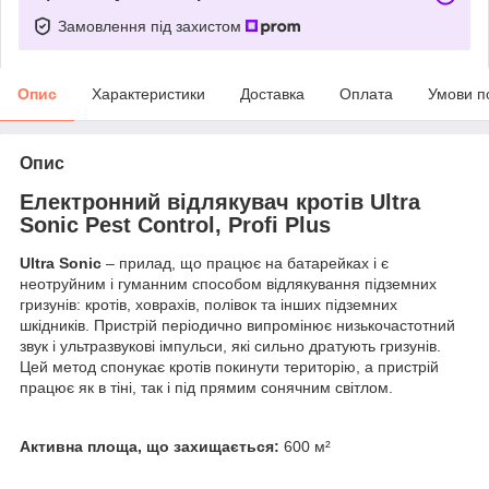
Замовлення під захистом
Опис
Характеристики
Доставка
Оплата
Умови п
Опис
Електронний відлякувач кротів Ultra
Sonic Pest Control, Profi Plus
Ultra Sonic
– прилад, що працює на батарейках і є
неотруйним і гуманним способом відлякування підземних
гризунів: кротів, ховрахів, полівок та інших підземних
шкідників. Пристрій періодично випромінює низькочастотний
звук і ультразвукові імпульси, які сильно дратують гризунів.
Цей метод спонукає кротів покинути територію, а пристрій
працює як в тіні, так і під прямим сонячним світлом.
Активна площа, що захищається:
600 м²