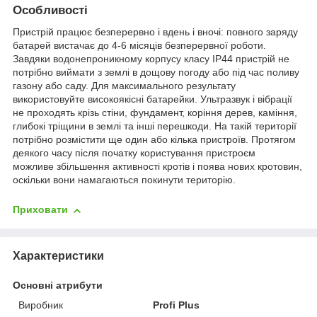
Особливості
Пристрій працює безперервно і вдень і вночі: повного заряду
батарей вистачає до 4-6 місяців безперервної роботи.
Завдяки водонепроникному корпусу класу IP44 пристрій не
потрібно виймати з землі в дощову погоду або під час поливу
газону або саду. Для максимального результату
використовуйте високоякісні батарейки. Ультразвук і вібрації
не проходять крізь стіни, фундамент, коріння дерев, каміння,
глибокі тріщини в землі та інші перешкоди. На такій території
потрібно розмістити ще один або кілька пристроїв. Протягом
деякого часу після початку користування пристроєм
можливе збільшення активності кротів і поява нових кротовин,
оскільки вони намагаються покинути територію.
Приховати
Характеристики
Основні атрибути
Виробник
Profi Plus