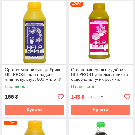
–20%
Органо-мінеральне добриво
Органо-мінеральне добриво
HELPROST для плодово-
HELPROST для кімнатних та
ягідних культур, 500 мл, БТУ-
садових квітучих рослин,
Центр
500 мл, БТУ-Центр
В наявності
В наявності
166
143
₴
₴
178,89 ₴
Купити
Купити
–20%