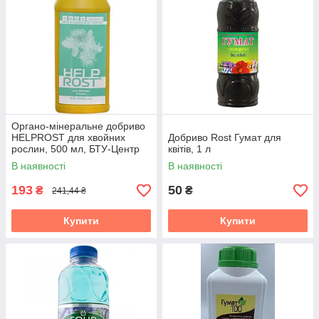
Органо-мінеральне добриво
HELPROST для хвойних
Добриво Rost Гумат для
рослин, 500 мл, БТУ-Центр
квітів, 1 л
В наявності
В наявності
193
50
₴
₴
241,44 ₴
Купити
Купити