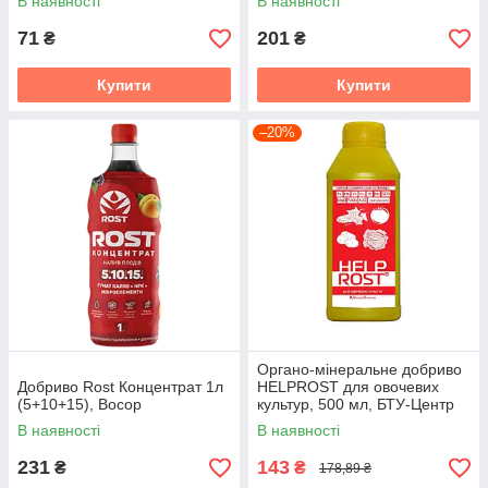
В наявності
В наявності
71
201
₴
₴
Купити
Купити
–20%
Органо-мінеральне добриво
Добриво Rost Концентрат 1л
HELPROST для овочевих
(5+10+15), Восор
культур, 500 мл, БТУ-Центр
В наявності
В наявності
231
143
₴
₴
178,89 ₴