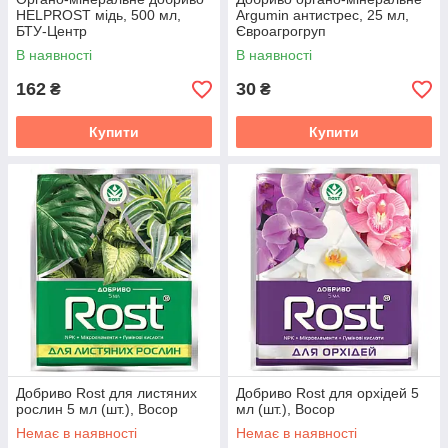
HELPROST мідь, 500 мл,
Argumin антистрес, 25 мл,
БТУ-Центр
Євроагрогруп
В наявності
В наявності
162
30
₴
₴
Купити
Купити
Добриво Rost для листяних
Добриво Rost для орхідей 5
рослин 5 мл (шт.), Восор
мл (шт.), Восор
Немає в наявності
Немає в наявності