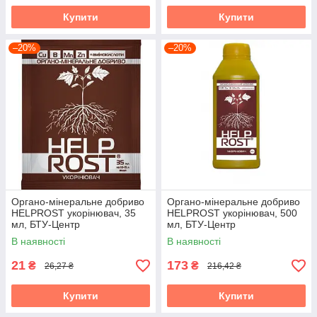
Купити
Купити
–20%
–20%
Органо-мінеральне добриво
Органо-мінеральне добриво
HELPROST укорінювач, 35
HELPROST укорінювач, 500
мл, БТУ-Центр
мл, БТУ-Центр
В наявності
В наявності
21
173
₴
₴
26,27 ₴
216,42 ₴
Купити
Купити