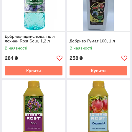
Добриво-підкислювач для
лохини Rost Sour, 1,2 л
Добриво Гумат 100, 1 л
В наявності
В наявності
284
258
₴
₴
Купити
Купити