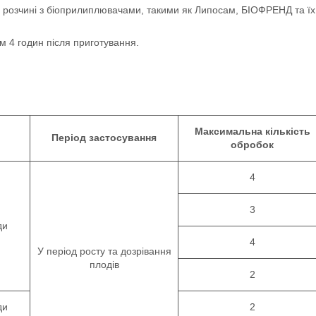
у розчині з біоприлиплювачами, такими як Липосам, БІОФРЕНД та їх
м 4 годин після приготування.
Максимальна кількість
Період застосування
обробок
4
3
ди
4
У період росту та дозрівання
плодів
2
ди
2