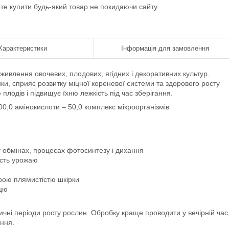
ете купити будь-який товар не покидаючи сайту.
Характеристики
Інформація для замовлення
живлення овочевих, плодових, ягідних і декоративних культур.
ки, сприяє розвитку міцної кореневої системи та здорового росту
плодів і підвищує їхню лежкість під час зберігання.
00,0 амінокислоти – 50,0 комплекс мікроорганізмів
 обмінах, процесах фотосинтезу і дихання
ість урожаю
урою плямистістю шкірки
рцю
ичні періоди росту рослин. Обробку краще проводити у вечірній час
ння.