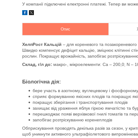
У компанії підключені електронні платежі. Тепер ви мож
Опис
ХелпРост Кальцій
– для кореневого та позакореневого 
Швидко компенсує дефіцит кальцію, зміцнює клітинні стін
рослин. Покращує врожайність, запобігає розтріскуванню 
Склад, г/л до:
макро-, мікроелементи: Са – 200,0; N – 1
Біологічна дія:
бере участь в азотному, вуглецевому і фосфорному
сприяє формуванню якісних плодів та покращує як
покращує зберігання і транспортування плодів
захищає від ураження яблук гіркою ямчатістю та б
перешкоджає появі верхівкової гнилі томатів та пе
запобігає розтріскуванню коренеплодів
Обприскування проводять декілька разів за сезон, у крит
щоб уникнути активного ультрафіолетового випромінюва