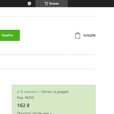
Кошик
Знайти
КОШИК
В наявності
Оптом і в роздріб
Код:
66215
162 ₴
Показати оптові ціни