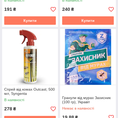
В наявності
В наявності
191
240
₴
₴
Купити
Купити
Спрей від комах Outcast, 500
мл, Syngenta
Гранули від мурах Захисник
В наявності
(100 гр), Укравіт
278
Немає в наявності
₴
19,88
₴