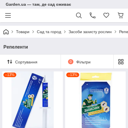
Garden.ua — там, де сад оживає
Товари
Сад та город
Засоби захисту рослин
Реп
Репеленти
Сортування
0
Фільтри
–13%
–13%