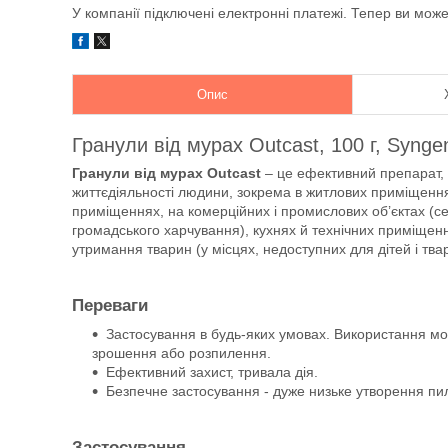
У компанії підключені електронні платежі. Тепер ви мож
Опис
Гранули від мурах Outcast, 100 г, Synge
Гранули від мурах Outcast
– це ефективний препарат, 
життєдіяльності людини, зокрема в житлових приміщення
приміщеннях, на комерційних і промислових об’єктах (се
громадського харчування), кухнях й технічних приміщенн
утримання тварин (у місцях, недоступних для дітей і тва
Переваги
Застосування в будь-яких умовах. Використання мо
зрошення або розпилення.
Ефективний захист, тривала дія.
Безпечне застосування - дуже низьке утворення пи
Застосування