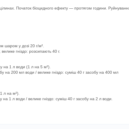
і щілинах. Початок біоцидного ефекту — протягом години. Руйнуванн
 шаром у дозі 20 г/м².
 велике гніздо: розсипають 40 г.
 на 1 л води (1 л на 5 м²).
бу на 200 мл води / велике гніздо: суміш 40 г засобу на 400 мл
1 л на м²).
у на 1 л води / велике гніздо: суміш 40 г засобу на 2 л води.