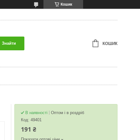
Кошик
Знайти
КОШИК
В наявності
Оптом і в роздріб
Код:
49401
191 ₴
Показати оптові ціни