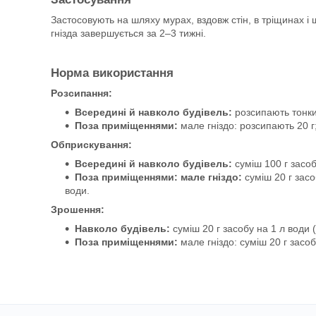
Застосовують на шляху мурах, вздовж стін, в тріщинах 
гнізда завершується за 2–3 тижні.
Норма використання
Розсипання:
Всередині й навколо будівель:
розсипають тонким
Поза приміщеннями:
мале гніздо: розсипають 20 г;
Обприскування:
Всередині й навколо будівель:
суміш 100 г засобу
Поза приміщеннями: мале гніздо:
суміш 20 г засо
води.
Зрошення:
Навколо будівель:
суміш 20 г засобу на 1 л води (
Поза приміщеннями:
мале гніздо: суміш 20 г засоб