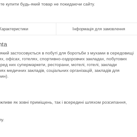
ете купити будь-який товар не покидаючи сайту.
Характеристики
Інформація для замовлення
nta
який застосовується в побуті для боротьби з мухами в середовищі
х, офісах, готелях, спортивно-оздоровчих закладах, побутових
ред них супермаркети, ресторани, мотелі, готелі, заклади
ях медичних закладів, соціальних організацій, закладів для
рин).
жливе як зовні приміщень, так і всередині шляхом розсипання,
лу.