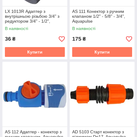
LX 1013R Адаптер з
AS 111 Конектор з ручним
внутрішньою різьбою 3/4" з
клапаном 1/2" - 5/8" - 3/4",
редуктором 3/4" - 1/2",
Aquapulse
Aquapulse
В наявності
В наявності
36
175
₴
₴
Купити
Купити
AS 112 Адаптер - конектор з
AD 5103 Старт конектор з
ручним клапаном, Aquapulse
піджимом Dn17, Aquapulse