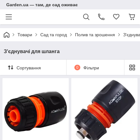
Garden.ua — там, де сад оживає
Товари
Сад та город
Полив та зрошення
З'єднув
З'єднувачі для шланга
Сортування
0
Фільтри