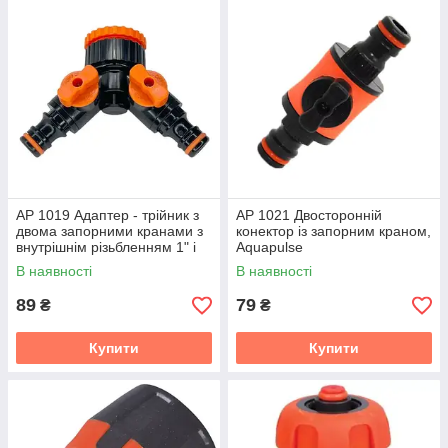
АР 1019 Адаптер - трійник з
АР 1021 Двосторонній
двома запорними кранами з
конектор із запорним краном,
внутрішнім різьбленням 1" і
Aquapulse
редуктором 1" - 3/, Aquapulse
В наявності
В наявності
89
79
₴
₴
Купити
Купити