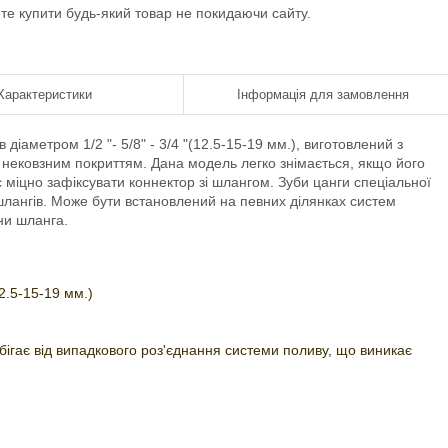
ете купити будь-який товар не покидаючи сайту.
Характеристики
Інформація для замовлення
діаметром 1/2 "- 5/8" - 3/4 "(12.5-15-19 мм.), виготовлений з
й нековзним покриттям. Дана модель легко знімається, якщо його
 міцно зафіксувати коннектор зі шлангом. Зуби цанги спеціальної
лангів. Може бути встановлений на певних ділянках систем
ни шланга.
12.5-15-19 мм.)
обігає від випадкового роз'єднання системи поливу, що виникає