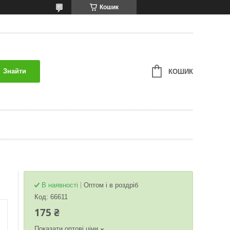
Кошик
Знайти
КОШИК
В наявності
Оптом і в роздріб
Код:
66611
175 ₴
Показати оптові ціни