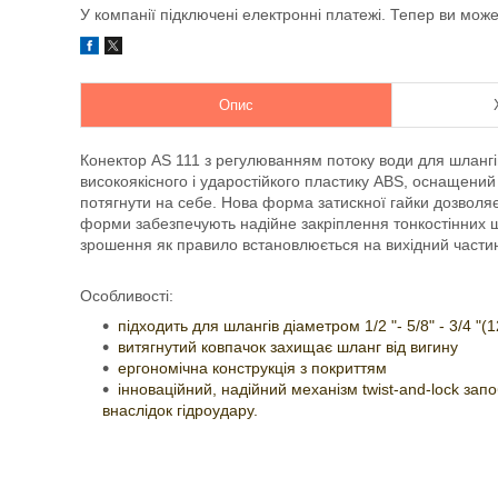
У компанії підключені електронні платежі. Тепер ви мож
Опис
Конектор AS 111 з регулюванням потоку води для шлангів 
високоякісного і ударостійкого пластику ABS, оснащени
потягнути на себе. Нова форма затискної гайки дозволяє
форми забезпечують надійне закріплення тонкостінних ш
зрошення як правило встановлюється на вихідний части
Особливості:
підходить для шлангів діаметром 1/2 "- 5/8" - 3/4 "(
витягнутий ковпачок захищає шланг від вигину
ергономічна конструкція з покриттям
інноваційний, надійний механізм twist-and-lock зап
внаслідок гідроудару.