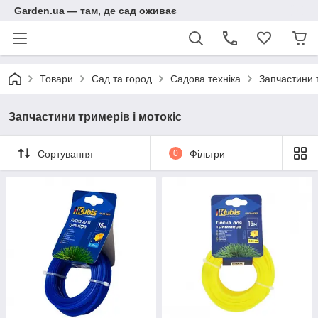
Garden.ua — там, де сад оживає
Товари
Сад та город
Садова техніка
Запчастини т
Запчастини тримерів і мотокіс
Сортування
0
Фільтри