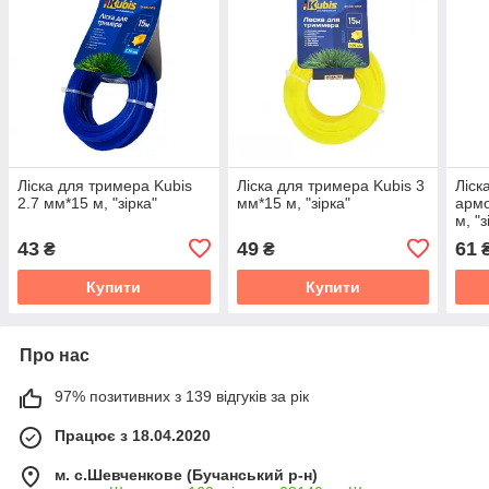
Ліска для тримера Kubis
Ліска для тримера Kubis 3
Ліск
2.7 мм*15 м, "зірка"
мм*15 м, "зірка"
армо
м, "з
43
49
61
₴
₴
Купити
Купити
Про нас
97% позитивних з 139 відгуків за рік
Працює з 18.04.2020
м. с.Шевченкове (Бучанський р-н)