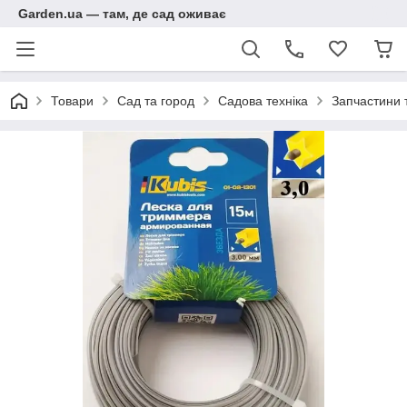
Garden.ua — там, де сад оживає
Товари
Сад та город
Садова техніка
Запчастини т