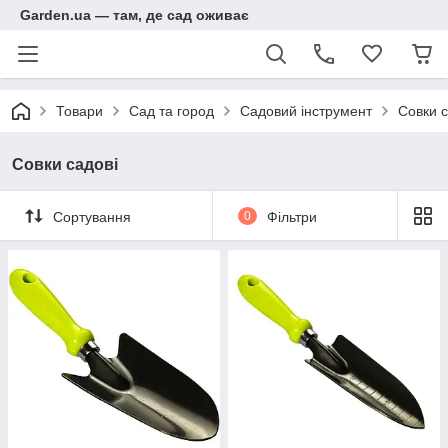
Garden.ua — там, де сад оживає
Товари
Сад та город
Садовий інструмент
Совки с
Совки садові
Сортування
0
Фільтри