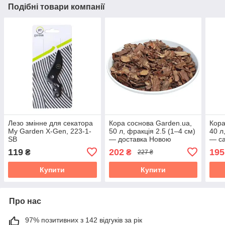
Подібні товари компанії
Лезо змінне для секатора
Кора соснова Garden.ua,
Кора
My Garden X-Gen, 223-1-
50 л, фракція 2.5 (1–4 см)
40 л
SB
— доставка Новою
— са
поштою
119
202
195
₴
₴
227 ₴
Купити
Купити
Про нас
97% позитивних з 142 відгуків за рік