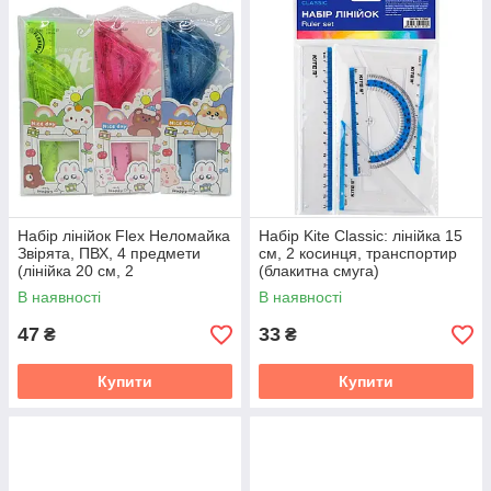
Набір лінійок Flex Неломайка
Набір Kite Classic: лінійка 15
Звірята, ПВХ, 4 предмети
см, 2 косинця, транспортир
(лінійка 20 см, 2
(блакитна смуга)
трикутники,транспортир)
В наявності
В наявності
47
33
₴
₴
Купити
Купити