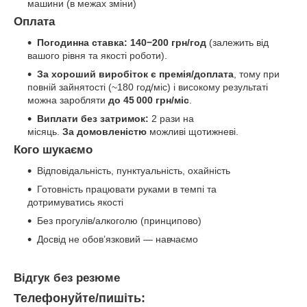
машини (в межах зміни)
Оплата
Погодинна ставка: 140−200 грн/год
(залежить від
вашого рівня та якості роботи).
За хороший виробіток є премія/доплата
, тому при
повній зайнятості (~180 год/міс) і високому результаті
можна заробляти
до 45 000 грн/міс
.
Виплати без затримок:
2 рази на
місяць.
За домовленістю
можливі щотижневі.
Кого шукаємо
Відповідальність, пунктуальність, охайність
Готовність працювати руками в темпі та
дотримуватись якості
Без прогулів/алкоголю (принципово)
Досвід не обов’язковий — навчаємо
Відгук без резюме
Телефонуйте/пишіть: