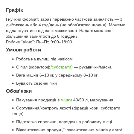
Графік
Гнучкий формат: зараз переважно часткова зайнятість — 3
дні/тиждень або 4 год/день (не обов’язково щодня). Можемо
підлаштуватися під ваші можливості. Надалі можливе
збільшення зайнятості до 8 год/день.
Робоче “вікно”: Пн–Пт, 9:00–18:00.
Умови роботи
Робота на вулиці під навісом
Є пил (кора/торф/
субстрати
) — рукавички/маска
Вага мішків 6–13 кг, у середньому 8–10 кг
Бувають сезонні піки
Обов’язки
Пакування продукції в
мішки
40/50 л, маркування
Сортування/контроль якості (фракції кори, субстрати
тощо)
Підготовка сировини, порядок на робочому місці
Відвантаження продукції: завантаження мішків у авто/