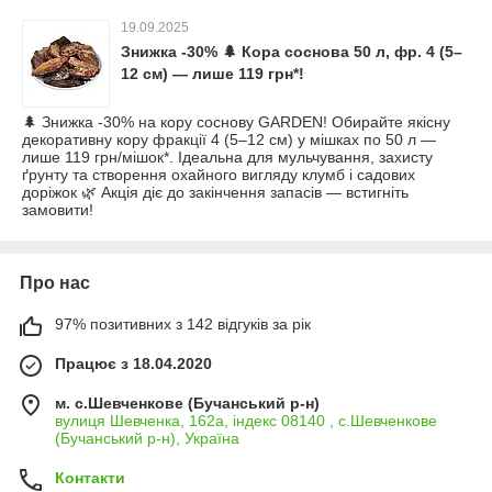
19.09.2025
Знижка -30% 🌲 Кора соснова 50 л, фр. 4 (5–
12 см) — лише 119 грн*!
🌲 Знижка -30% на кору соснову GARDEN! Обирайте якісну
декоративну кору фракції 4 (5–12 см) у мішках по 50 л —
лише 119 грн/мішок*. Ідеальна для мульчування, захисту
ґрунту та створення охайного вигляду клумб і садових
доріжок 🌿 Акція діє до закінчення запасів — встигніть
замовити!
Про нас
97% позитивних з 142 відгуків за рік
Працює з 18.04.2020
м. с.Шевченкове (Бучанський р-н)
вулиця Шевченка, 162а, індекс 08140 , с.Шевченкове
(Бучанський р-н), Україна
Контакти