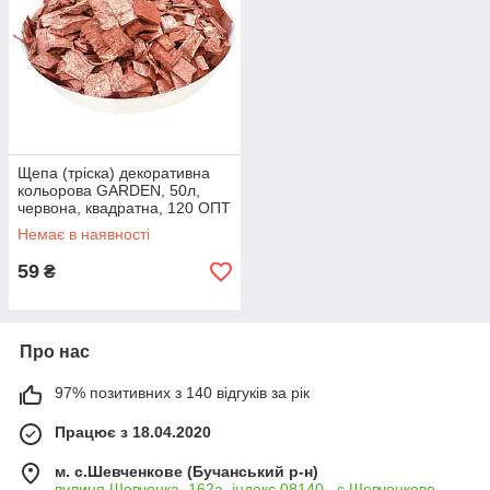
Щепа (тріска) декоративна
кольорова GARDEN, 50л,
червона, квадратна, 120 ОПТ
Немає в наявності
59
₴
Про нас
97% позитивних з 140 відгуків за рік
Працює з 18.04.2020
м. с.Шевченкове (Бучанський р-н)
вулиця Шевченка, 162а, індекс 08140 , с.Шевченкове