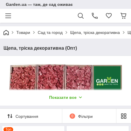
Garden.ua — там, де сад оживає
Товари
Сад та город
Щепа, тріска декоративна
Щ
Щепа, тріска декоративна (Опт)
Показати все
Сортування
0
Фільтри
Топ