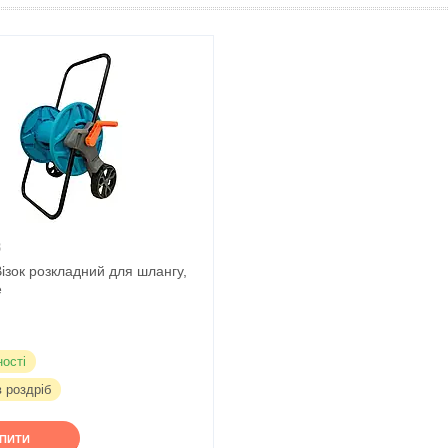
8
ізок розкладний для шлангу,
e
ності
в роздріб
УПИТИ