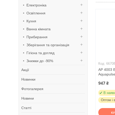
Електроніка
Освітлення
Кухня
Ванна кімната
Прибирання
Зберігання та організація
Гігієна та догляд
Знижки до -90%
6670
AP 4003 В
Акції
Aquapuls
Новинки
947 ₴
Фотогалерея
В наяв
Новини
Оптом і 
Статті
К