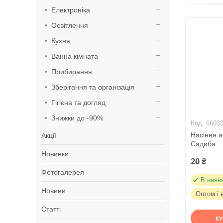
Електроніка
Освітлення
Кухня
Ванна кімната
Прибирання
Зберігання та організація
Гігієна та догляд
Знижки до -90%
6603
Насіння ан
Акції
Садиба
Новинки
20 ₴
Фотогалерея
В наяв
Новини
Оптом і 
Статті
К