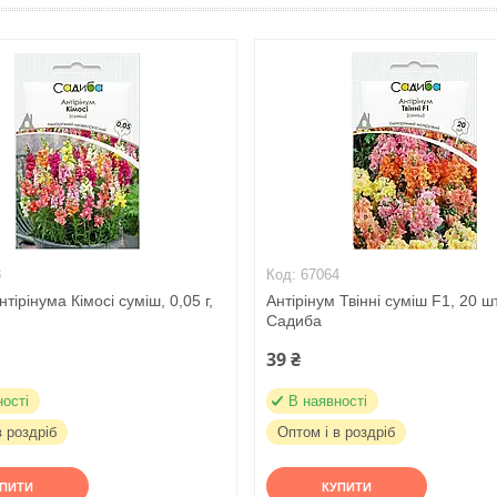
3
67064
тірінума Кімосі суміш, 0,05 г,
Антірінум Твінні суміш F1, 20 шт
Садиба
39 ₴
ності
В наявності
в роздріб
Оптом і в роздріб
УПИТИ
КУПИТИ